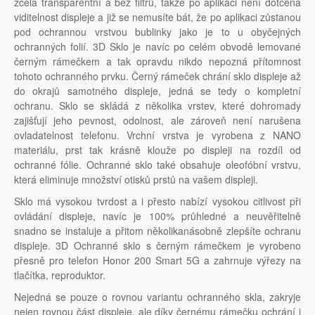
zcela transparentní a bez filtrů, takže po aplikaci není dotčena
viditelnost displeje a již se nemusíte bát, že po aplikaci zůstanou
pod ochrannou vrstvou bublinky jako je to u obyčejných
ochranných folií. 3D Sklo je navíc po celém obvodě lemované
černým rámečkem a tak opravdu nikdo nepozná přítomnost
tohoto ochranného prvku. Černý rámeček chrání sklo displeje až
do okrajů samotného displeje, jedná se tedy o kompletní
ochranu. Sklo se skládá z několika vrstev, které dohromady
zajišťují jeho pevnost, odolnost, ale zároveň není narušena
ovladatelnost telefonu. Vrchní vrstva je vyrobena z NANO
materiálu, prst tak krásně klouže po displeji na rozdíl od
ochranné fólie. Ochranné sklo také obsahuje oleofóbní vrstvu,
která eliminuje množství otisků prstů na vašem displeji.
Sklo má vysokou tvrdost a i přesto nabízí vysokou citlivost při
ovládání displeje, navíc je 100% průhledné a neuvěřitelně
snadno se instaluje a přitom několikanásobně zlepšíte ochranu
displeje. 3D Ochranné sklo s černým rámečkem je vyrobeno
přesně pro telefon Honor 200 Smart 5G a zahrnuje výřezy na
tlačítka, reproduktor.
Nejedná se pouze o rovnou variantu ochranného skla, zakryje
nejen rovnou část displeje, ale díky černému rámečku ochrání i