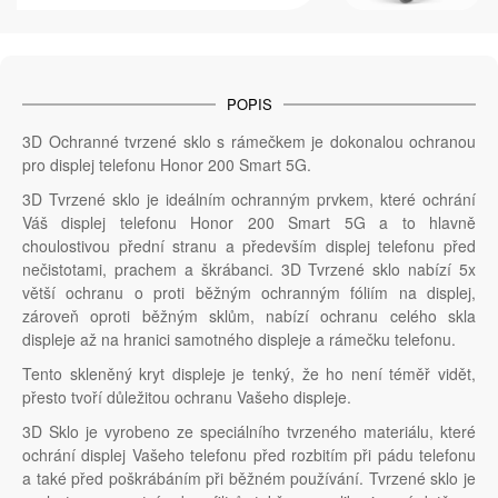
POPIS
3D Ochranné tvrzené sklo s rámečkem je dokonalou ochranou
pro displej telefonu Honor 200 Smart 5G.
3D Tvrzené sklo je ideálním ochranným prvkem, které ochrání
Váš displej telefonu Honor 200 Smart 5G a to hlavně
choulostivou přední stranu a především displej telefonu před
nečistotami, prachem a škrábanci. 3D Tvrzené sklo nabízí 5x
větší ochranu o proti běžným ochranným fóliím na displej,
zároveň oproti běžným sklům, nabízí ochranu celého skla
displeje až na hranici samotného displeje a rámečku telefonu.
Tento skleněný kryt displeje je tenký, že ho není téměř vidět,
přesto tvoří důležitou ochranu Vašeho displeje.
3D Sklo je vyrobeno ze speciálního tvrzeného materiálu, které
ochrání displej Vašeho telefonu před rozbitím při pádu telefonu
a také před poškrábáním při běžném používání. Tvrzené sklo je