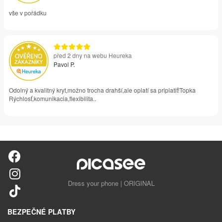
vše v pořádku
před 2 dny na webu Heureka
Pavol P.
Odolný a kvalitný kryt,možno trocha drahší,ale oplatí sa priplatiť!Topka
Rýchlosť,komunikacia,flexibilita..
Dress your phone | ORIGINAL
BEZPEČNÉ PLATBY