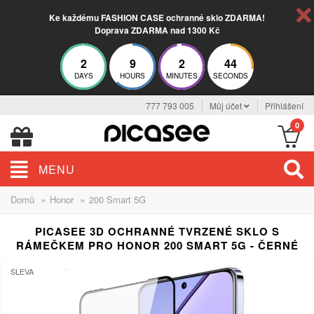
Ke každému FASHION CASE ochranné sklo ZDARMA!
Doprava ZDARMA nad 1300 Kč
2
9
2
43
DAYS
HOURS
MINUTES
SECONDS
777 793 005
Můj účet
Přihlášení
0
MENU
»
»
Domů
Honor
200 Smart 5G
PICASEE 3D OCHRANNÉ TVRZENÉ SKLO S
RÁMEČKEM PRO HONOR 200 SMART 5G - ČERNÉ
SLEVA
-13%