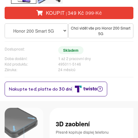
KOUPIT
349 Kč
399 Kč
|
Chci vidět vše pro Honor 200 Smart
Honor 200 Smart 5G
5G
Dostupnost:
Skladem
Doba dodání:
1 až 2 pracovní dny
Kód produktu:
495011-5146
Záruka:
24 měsíců
3D zaoblení
Přesně kopíruje displej telefonu