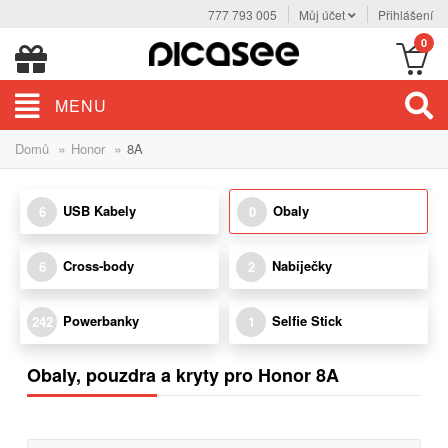
777 793 005
Můj účet
Přihlášení
0
MENU
»
»
Domů
Honor
8A
USB Kabely
Obaly
6
0
Cross-body
Nabíječky
6
2
Powerbanky
Selfie Stick
242
1
Obaly, pouzdra a kryty pro Honor 8A