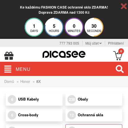
Ke každému FASHION CASE ochranné sklo ZDARMA!
Doprava ZDARMA nad 1300 Kč
1
5
0
29
DAYS
HOURS
MINUTES
SECONDS
777 793 005
Můj účet
Přihlášení
0
MENU
»
»
Domů
Honor
8X
USB Kabely
Obaly
6
238
Cross-body
Ochranná skla
6
12