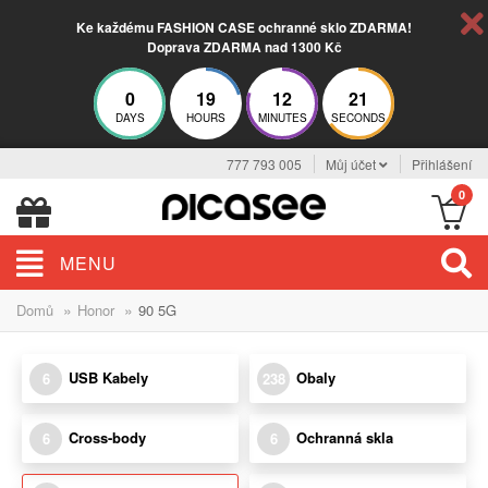
Ke každému FASHION CASE ochranné sklo ZDARMA!
Doprava ZDARMA nad 1300 Kč
0
19
12
21
DAYS
HOURS
MINUTES
SECONDS
777 793 005
Můj účet
Přihlášení
0
MENU
»
»
Domů
Honor
90 5G
USB Kabely
Obaly
6
238
Cross-body
Ochranná skla
6
6