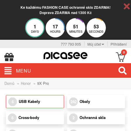
Ke každému FASHION CASE ochranné sklo ZDARMA!
Doprava ZDARMA nad 1300 Kč
1
17
51
52
DAYS
HOURS
MINUTES
SECONDS
777 793 005
Můj účet
Přihlášení
0
MENU
»
»
Domů
Honor
9X Pro
USB Kabely
Obaly
6
242
Cross-body
Ochranná skla
6
2