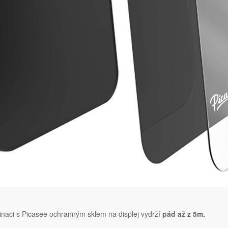
naci s Picasee ochranným sklem na displej vydrží
pád až z 5m.