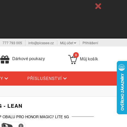
777 793 005
info@picasee.cz
Můj účet
Přihlášení
0
Dárkové poukazy
Můj košík
TY
PŘÍSLUŠENSTVÍ
 - LEAN
P OBALU PRO HONOR MAGIC7 LITE 5G