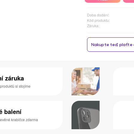
Doba dodání:
Kód produktu:
Záruka:
ní záruka
 produktů si stojíme
é balení
dřevěné krabičce zdarma