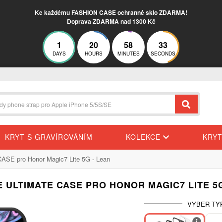
Ke každému FASHION CASE ochranné sklo ZDARMA!
Doprava ZDARMA nad 1300 Kč
1
20
58
32
DAYS
HOURS
MINUTES
SECONDS
KRYT S GRAVÍROVÁNÍM
KOLEKCE
KRY
ASE pro Honor Magic7 Lite 5G - Lean
E ULTIMATE CASE PRO HONOR MAGIC7 LITE 5G
VYBER TY