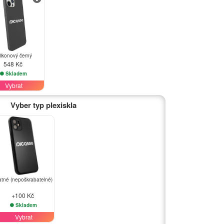
likonový černý
548 Kč
Skladem
Vybrat
Vyber typ plexiskla
tné (nepoškrabatelné)
+100 Kč
Skladem
Vybrat