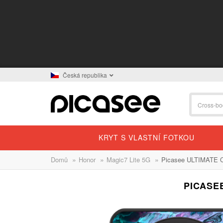
Česká republika
KRYT S VLASTNÍ FOTKOU
»
»
»
Domů
Honor
Magic7 Lite 5G
Picasee ULTIMATE C
PICASE