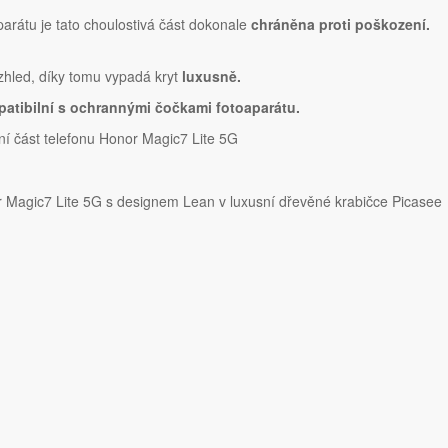
parátu je tato choulostivá část dokonale
chráněna proti poškození.
vzhled, díky tomu vypadá kryt
luxusně.
atibilní s ochrannými čočkami fotoaparátu.
í část telefonu Honor Magic7 Lite 5G
Magic7 Lite 5G s designem Lean v luxusní dřevěné krabičce Picasee