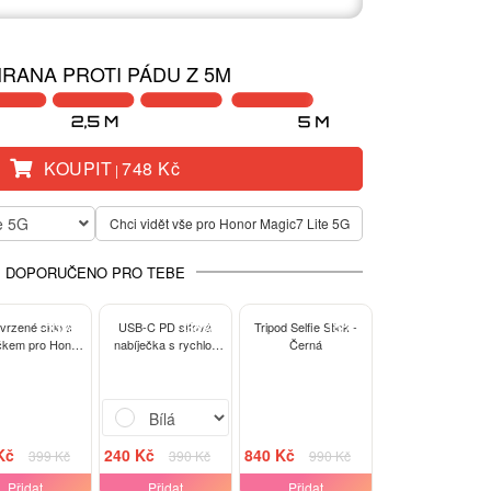
RANA PROTI PÁDU Z 5M
KOUPIT
748 Kč
|
e 5G
Chci vidět vše pro Honor Magic7 Lite 5G
DOPORUČENO PRO TEBE
-13%
-38%
-15%
tvrzené sklo s
USB-C PD síťová
Tripod Selfie Stick -
kem pro Honor
nabíječka s rychlo-
Černá
ic7 Lite 5G -
nabíjením 20W - Bílá
černé
Kč
240 Kč
840 Kč
399 Kč
390 Kč
990 Kč
Přidat
Přidat
Přidat