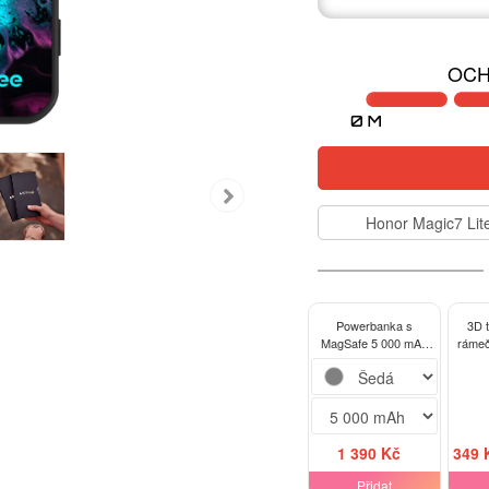
OCH
Honor Magic7 Lit
Powerbanka s
3D 
MagSafe 5 000 mAh
rámeč
Šedá - Lean
Mag
1 390 Kč
349 
Přidat