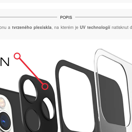
POPIS
konu a
tvrzeného plexiskla
, na kterém je
UV technologií
natisknut d