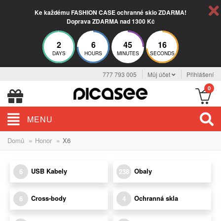
Ke každému FASHION CASE ochranné sklo ZDARMA!
Doprava ZDARMA nad 1300 Kč
2
6
45
16
DAYS
HOURS
MINUTES
SECONDS
777 793 005
Můj účet
Přihlášení
0
MENU
»
»
Domů
Honor
X6
USB Kabely
Obaly
6
238
Cross-body
Ochranná skla
6
4