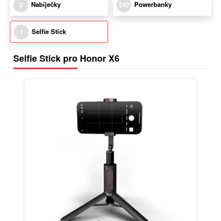
Nabíječky
Powerbanky
2
242
Selfie Stick
1
Selfie Stick pro Honor X6
-15%