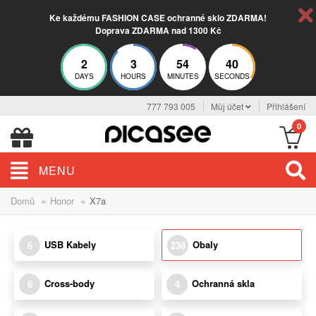
Ke každému FASHION CASE ochranné sklo ZDARMA!
Doprava ZDARMA nad 1300 Kč
2
3
54
39
DAYS
HOURS
MINUTES
SECONDS
777 793 005
Můj účet
Přihlášení
0
MENU
»
»
Domů
Honor
X7a
USB Kabely
Obaly
6
238
Cross-body
Ochranná skla
6
4