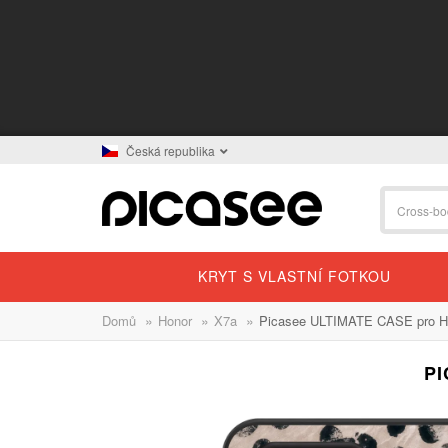
Česká republika
KRYT S VLASTNÍ FOTKOU
»
»
»
Domů
Honor
X7a
Picasee ULTIMATE CASE pro Ho
PI