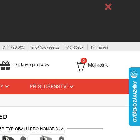
777 793 005
info@picasee.cz
Můj účet
Přihlášení
0
Dárkové poukazy
Můj košík
TY
PŘÍSLUŠENSTVÍ
KED
ER TYP OBALU PRO HONOR X7A