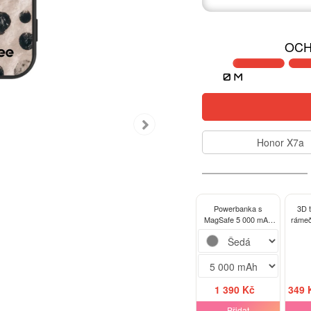
OCH
Honor X7a
Powerbanka s
3D 
MagSafe 5 000 mAh
rámeč
Šedá - Inked
X
1 390 Kč
349 
Přidat