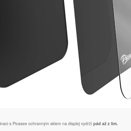
naci s Picasee ochranným sklem na displej vydrží
pád až z 5m.