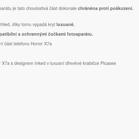
parátu je tato choulostivá část dokonale
chráněna proti poškození.
vzhled, díky tomu vypadá kryt
luxusně.
atibilní s ochrannými čočkami fotoaparátu.
í část telefonu Honor X7a
X7a s designem Inked v luxusní dřevěné krabičce Picasee