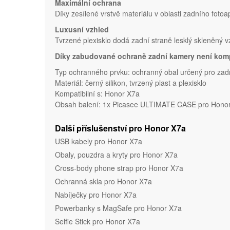
Maximální ochrana
Díky zesílené vrstvě materiálu v oblasti zadního fotoa
Luxusní vzhled
Tvrzené plexisklo dodá zadní straně lesklý skleněný 
Díky zabudované ochraně zadní kamery není komp
Typ ochranného prvku: ochranný obal určený pro zadn
Materiál: černý silikon, tvrzený plast a plexisklo
Kompatibilní s: Honor X7a
Obsah balení: 1x Picasee ULTIMATE CASE pro Honor 
Další příslušenství pro Honor X7a
USB kabely pro Honor X7a
Obaly, pouzdra a kryty pro Honor X7a
Cross-body phone strap pro Honor X7a
Ochranná skla pro Honor X7a
Nabíječky pro Honor X7a
Powerbanky s MagSafe pro Honor X7a
Selfie Stick pro Honor X7a