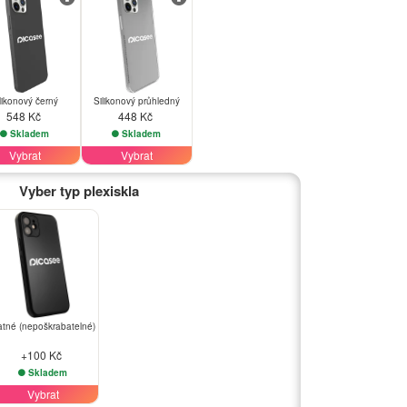
likonový černý
Silikonový průhledný
548 Kč
448 Kč
Skladem
Skladem
Vybrat
Vybrat
Vyber typ plexiskla
tné (nepoškrabatelné)
+100 Kč
Skladem
Vybrat