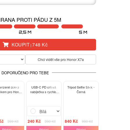
RANA PROTI PÁDU Z 5M
KOUPIT
748 Kč
|
Chci vidět vše pro Honor X7a
DOPORUČENO PRO TEBE
-13%
-38%
-15%
tvrzené sklo s
USB-C PD síťová
Tripod Selfie Stick -
kem pro Honor
nabíječka s rychlo-
Černá
7a - černé
nabíjením 20W - Bílá
Kč
240 Kč
840 Kč
399 Kč
390 Kč
990 Kč
Přidat
Přidat
Přidat