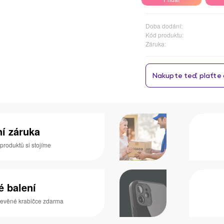
Doba dodání:
Kód produktu:
Záruka:
ní záruka
 produktů si stojíme
é balení
dřevěné krabičce zdarma