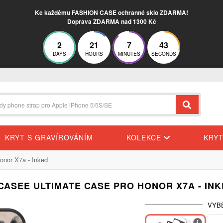
Ke každému FASHION CASE ochranné sklo ZDARMA!
Doprava ZDARMA nad 1300 Kč
2
21
7
42
DAYS
HOURS
MINUTES
SECONDS
KRYT S GRAVÍROVÁNÍM
KOLEKCE
KRY
nor X7a - Inked
CASEE ULTIMATE CASE PRO HONOR X7A - IN
VYB