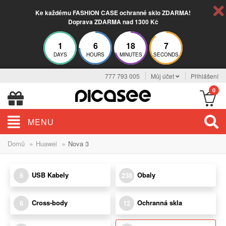
Ke každému FASHION CASE ochranné sklo ZDARMA!
Doprava ZDARMA nad 1300 Kč
1
6
18
6
DAYS
HOURS
MINUTES
SECONDS
777 793 005
Můj účet
Přihlášení
0
MENU
»
»
Domů
Huawei
Nova 3
USB Kabely
Obaly
6
238
Cross-body
Ochranná skla
6
12