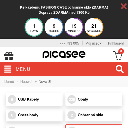
Ke každému FASHION CASE ochranné sklo ZDARMA!
Doprava ZDARMA nad 1300 Kč
1
9
19
19
DAYS
HOURS
MINUTES
SECONDS
777 793 005
Můj účet
Přihlášení
0
MENU
»
»
Domů
Huawei
Nova 8i
USB Kabely
Obaly
6
238
Cross-body
Ochranná skla
6
2