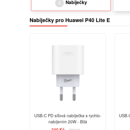
Nabíječky
2
Nabíječky pro Huawei P40 Lite E
-38%
USB-C PD síťová nabíječka s rychlo-
USB-C
nabíjením 20W - Bílá
240 Kč
390 Kč