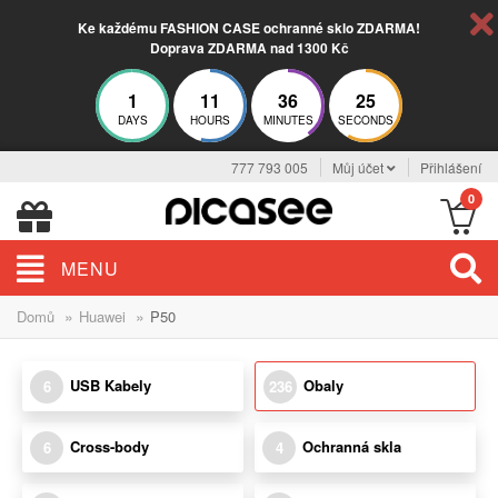
Ke každému FASHION CASE ochranné sklo ZDARMA!
Doprava ZDARMA nad 1300 Kč
1
11
36
24
DAYS
HOURS
MINUTES
SECONDS
777 793 005
Můj účet
Přihlášení
0
MENU
»
»
Domů
Huawei
P50
USB Kabely
Obaly
6
236
Cross-body
Ochranná skla
6
4