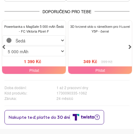
DOPORUČENO PRO TEBE
-13%
Powerbanka s MagSafe 5 000 mAh Šedá
3D tvrzené sklo s rámečkem pro Huawei
- FC Viktoria Plzeň F
Y5P - černé
1 390 Kč
349 Kč
399 Kč
Přidat
Přidat
Doba dodání:
1 až 2 pracovní dny
Kód produktu:
1730090335-1062
Záruka:
24 měsíců