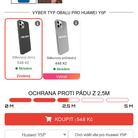
VYBER TYP OBALU PRO HUAWEI Y5P
Silikonový černý
Silikonový průhledný
548 Kč
448 Kč
Skladem
Skladem
Zvolený
Vybrat
OCHRANA PROTI PÁDU Z 2,5M
KOUPIT
548 Kč
|
Huawei Y5P
Chci vidět vše pro Huawei Y5P