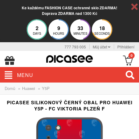
Ke každému FASHION CASE ochranné sklo ZDARMA!
Doprava ZDARMA nad 1300 Kč
2
9
33
17
DAYS
HOURS
MINUTES
SECONDS
777 793 005
Můj účet
Přihlášení
0
MENU
»
»
Domů
Huawei
Y5P
PICASEE SILIKONOVÝ ČERNÝ OBAL PRO HUAWEI
Y5P - FC VIKTORIA PLZEŇ F