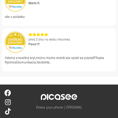
Marie K.
vše v pořádku
před 2 dny na webu Heureka
Pavol P.
Odolný a kvalitný kryt,možno trocha drahší,ale oplatí sa priplatiť!Topka
Rýchlosť,komunikacia,flexibilita..
Dress your phone | ORIGINAL