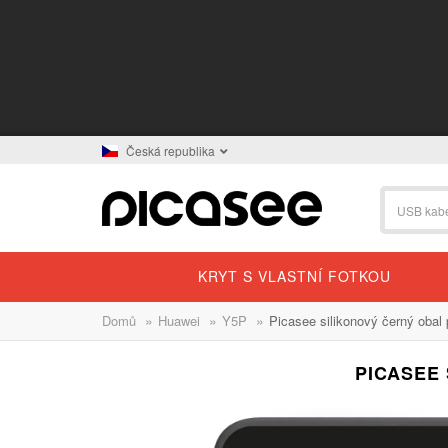
Česká republika
KRYT S VLASTNÍ FOTKOU
»
»
»
Domů
Huawei
Y5P
Picasee silikonový černý obal
PICASEE 