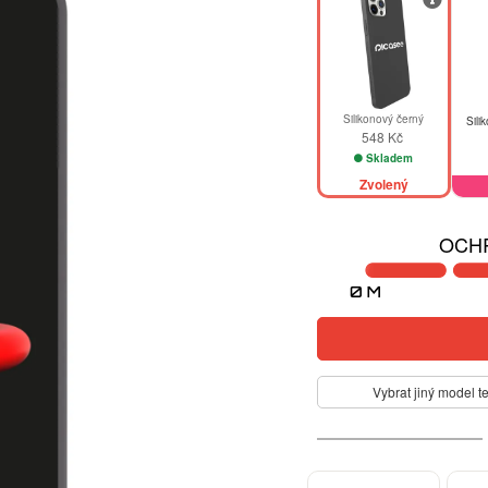
Silikonový černý
Sili
548 Kč
Skladem
Zvolený
OCHR
Vybrat jiný model t