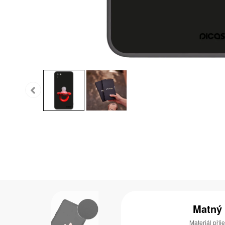
Matný
Materiál pří