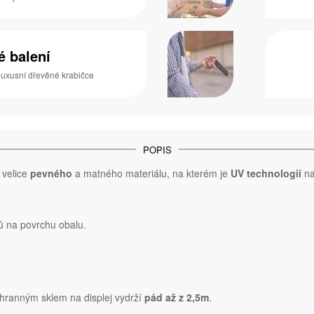
é balení
luxusní dřevěné krabičce
POPIS
, velice
pevného
a matného materiálu, na kterém je
UV technologií
na
ů na povrchu obalu.
hranným sklem na displej vydrží
pád až z 2,5m
.