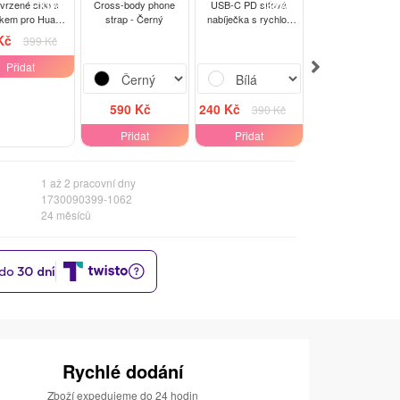
-13%
-38%
-15
tvrzené sklo s
Cross-body phone
USB-C PD síťová
Tripod Selfie Stick
kem pro Huawei
strap - Černý
nabíječka s rychlo-
Černá
5P - černé
nabíjením 20W - Bílá
Kč
840 Kč
399 Kč
990 Kč
Přidat
Přidat
590 Kč
240 Kč
390 Kč
Přidat
Přidat
1 až 2 pracovní dny
1730090399-1062
24 měsíců
Rychlé dodání
Zboží expedujeme do 24 hodin