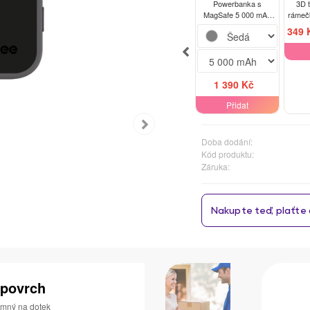
Powerbanka s
3D 
MagSafe 5 000 mAh
rámeč
Šedá - Le Dudel
Y
349 
1 390 Kč
Přidat
Doba dodání:
Kód produktu:
Záruka:
 povrch
jemný na dotek