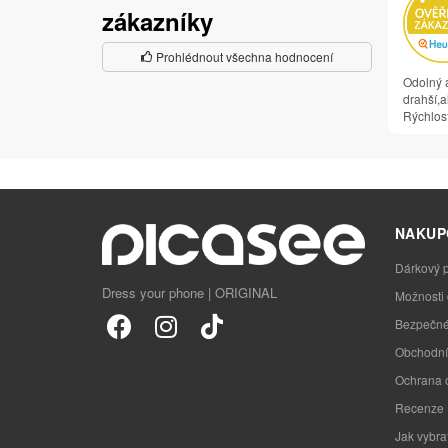
zákazníky
Prohlédnout všechna hodnocení
Odolný a
drahší,al
Rýchlosť
NAKUP
Dárkový 
Dress your phone | ORIGINAL
Možnosti
Bezpečné
Obchodní
Ochrana 
Recenze
Jak vybra