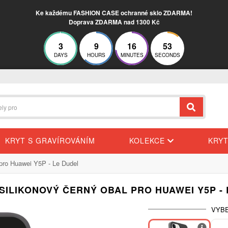
Ke každému FASHION CASE ochranné sklo ZDARMA!
Doprava ZDARMA nad 1300 Kč
3
9
16
53
DAYS
HOURS
MINUTES
SECONDS
KRYT S GRAVÍROVÁNÍM
KOLEKCE
KRY
 pro Huawei Y5P - Le Dudel
SILIKONOVÝ ČERNÝ OBAL PRO HUAWEI Y5P -
VYBE