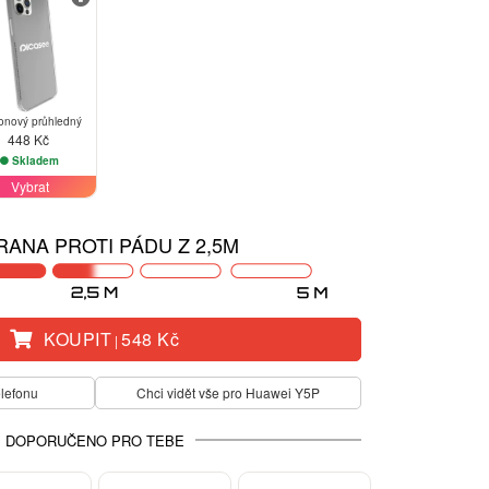
konový průhledný
448 Kč
Skladem
Vybrat
ANA PROTI PÁDU Z 2,5M
KOUPIT
548 Kč
|
elefonu
Chci vidět vše pro Huawei Y5P
DOPORUČENO PRO TEBE