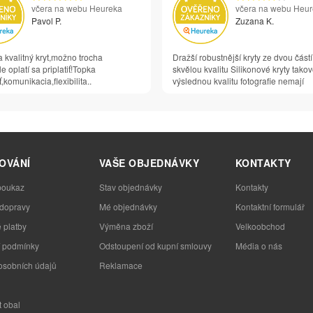
včera na webu Heureka
včera na webu Heu
Pavol P.
Zuzana K.
 kvalitný kryt,možno trocha
Dražší robustnější kryty ze dvou částí
e oplatí sa priplatiť!Topka
skvělou kvalitu Silikonové kryty tako
,komunikacia,flexibilita..
výslednou kvalitu fotografie nemají
OVÁNÍ
VAŠE OBJEDNÁVKY
KONTAKTY
poukaz
Stav objednávky
Kontakty
 dopravy
Mé objednávky
Kontaktní formulář
 platby
Výměna zboží
Velkoobchod
 podmínky
Odstoupení od kupní smlouvy
Média o nás
osobních údajů
Reklamace
t obal