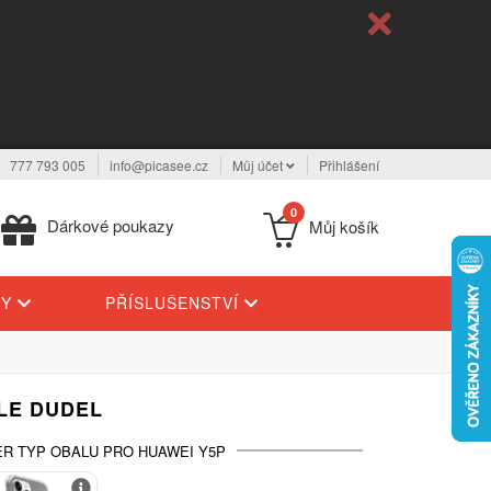
777 793 005
info@picasee.cz
Můj účet
Přihlášení
0
Dárkové poukazy
Můj košík
TY
PŘÍSLUŠENSTVÍ
 LE DUDEL
R TYP OBALU PRO HUAWEI Y5P