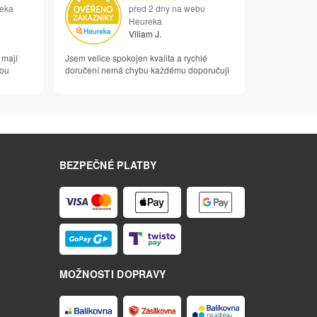
reka
před 2 dny na webu
Heureka
Viliam J.
 mají
Jsem velice spokojen kvalita a rychlé
vou
doručení nemá chybu každému doporučuji
BEZPEČNÉ PLATBY
MOŽNOSTI DOPRAVY