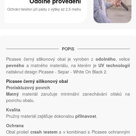
Odolné provedení
Ochrání telefon při pádu z výšky až 2,5 metru
POPIS
Picasee černý silikonový obal je vyroben z
odolného
, velice
pevného
a matného materiálu, na kterém je
UV technologií
natisknut design Picasee - Separ - White On Black 2.
Picasee černý silikonový obal
Protiskluzový povrch
Matný
materiál zaručuje minimální zanechávání otisků na
povrchu obalu.
Kvalita
Pružný materiál zajišťuje dokonalou
přilnavost
.
Ochrana
Obal prošel
crash testem
a v kombinaci s Picasee ochranným