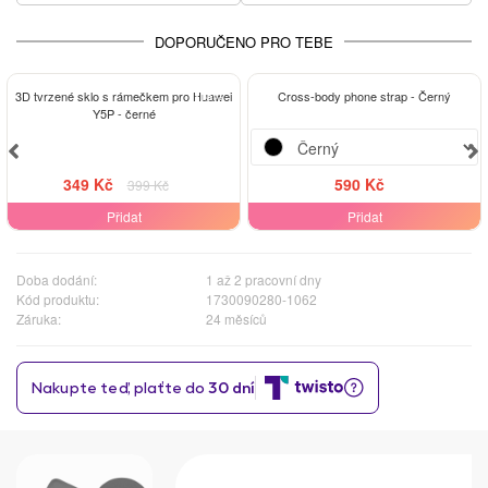
DOPORUČENO PRO TEBE
-13%
3D tvrzené sklo s rámečkem pro Huawei
Cross-body phone strap - Černý
Y5P - černé
349 Kč
590 Kč
399 Kč
Přidat
Přidat
Doba dodání:
1 až 2 pracovní dny
Kód produktu:
1730090280-1062
Záruka:
24 měsíců