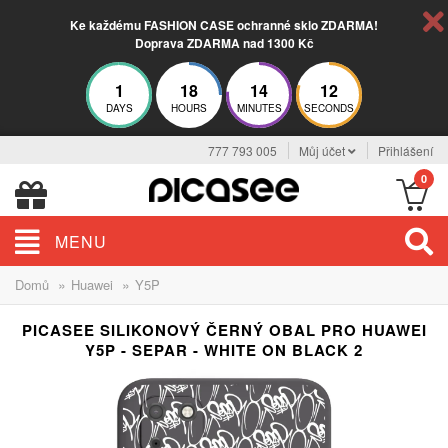
Ke každému FASHION CASE ochranné sklo ZDARMA!
Doprava ZDARMA nad 1300 Kč
1
18
14
11
DAYS
HOURS
MINUTES
SECONDS
777 793 005
Můj účet
Přihlášení
0
MENU
»
»
Domů
Huawei
Y5P
PICASEE SILIKONOVÝ ČERNÝ OBAL PRO HUAWEI
Y5P - SEPAR - WHITE ON BLACK 2