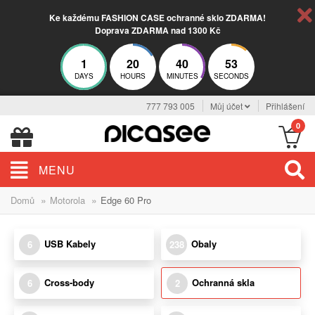
Ke každému FASHION CASE ochranné sklo ZDARMA!
Doprava ZDARMA nad 1300 Kč
1
20
40
53
DAYS
HOURS
MINUTES
SECONDS
777 793 005
Můj účet
Přihlášení
0
MENU
»
»
Domů
Motorola
Edge 60 Pro
USB Kabely
Obaly
6
238
Cross-body
Ochranná skla
6
2