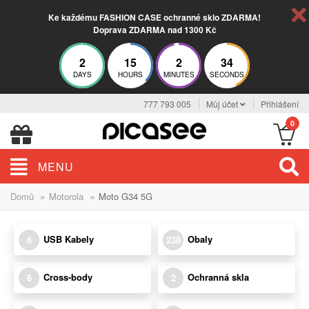
Ke každému FASHION CASE ochranné sklo ZDARMA!
Doprava ZDARMA nad 1300 Kč
2
15
2
34
DAYS
HOURS
MINUTES
SECONDS
777 793 005
Můj účet
Přihlášení
0
MENU
»
»
Domů
Motorola
Moto G34 5G
USB Kabely
Obaly
6
238
Cross-body
Ochranná skla
6
2