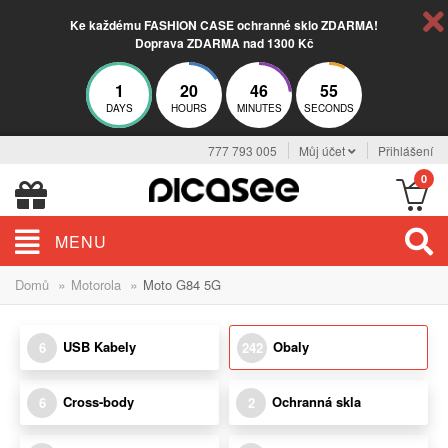
Ke každému FASHION CASE ochranné sklo ZDARMA!
Doprava ZDARMA nad 1300 Kč
1
20
46
53
DAYS
HOURS
MINUTES
SECONDS
777 793 005
Můj účet
Přihlášení
0
MENU
»
»
Domů
Motorola
Moto G84 5G
USB Kabely
Obaly
6
242
Cross-body
Ochranná skla
6
2