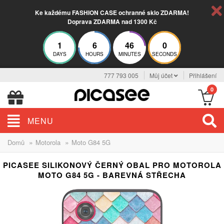
Ke každému FASHION CASE ochranné sklo ZDARMA!
Doprava ZDARMA nad 1300 Kč
1
6
45
59
DAYS
HOURS
MINUTES
SECONDS
777 793 005
Můj účet
Přihlášení
0
MENU
»
»
Domů
Motorola
Moto G84 5G
PICASEE SILIKONOVÝ ČERNÝ OBAL PRO MOTOROLA
MOTO G84 5G - BAREVNÁ STŘECHA