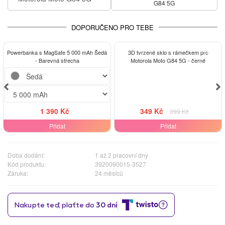
G84 5G
DOPORUČENO PRO TEBE
-13%
Powerbanka s MagSafe 5 000 mAh Šedá
3D tvrzené sklo s rámečkem pro
- Barevná střecha
Motorola Moto G84 5G - černé
1 390 Kč
349 Kč
399 Kč
Přidat
Přidat
Doba dodání:
1 až 2 pracovní dny
Kód produktu:
3920090015-3527
Záruka:
24 měsíců