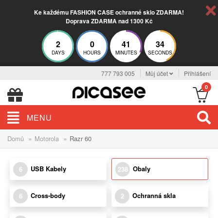
Ke každému FASHION CASE ochranné sklo ZDARMA!
Doprava ZDARMA nad 1300 Kč
2
0
41
33
DAYS
HOURS
MINUTES
SECONDS
777 793 005
Můj účet
Přihlášení
0
MENU
»
»
Domů
Motorola
Razr 60
USB Kabely
Obaly
6
238
Cross-body
Ochranná skla
6
2