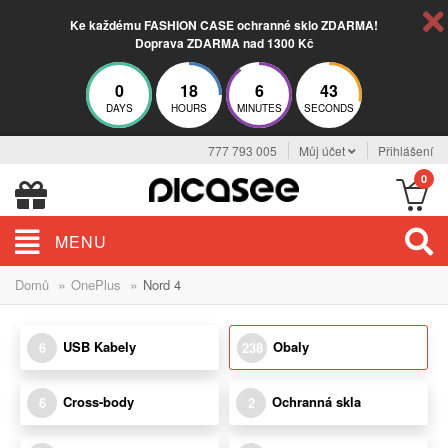
Ke každému FASHION CASE ochranné sklo ZDARMA!
Doprava ZDARMA nad 1300 Kč
0
18
6
42
DAYS
HOURS
MINUTES
SECONDS
777 793 005
Můj účet
Přihlášení
0
MENU
»
»
Domů
OnePlus
Nord 4
USB Kabely
Obaly
6
238
Cross-body
Ochranná skla
6
2