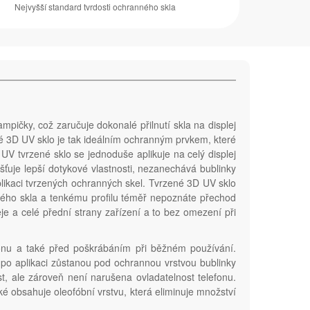
Nejvyšší standard tvrdosti ochranného skla
pičky, což zaručuje dokonalé přilnutí skla na displej
né 3D UV sklo je tak ideálním ochranným prvkem, které
 tvrzené sklo se jednoduše aplikuje na celý displej
išťuje lepší dotykové vlastnosti, nezanechává bublinky
plikaci tvrzených ochranných skel. Tvrzené 3D UV sklo
ého skla a tenkému profilu téměř nepoznáte přechod
e a celé přední strany zařízení a to bez omezení při
efonu a také před poškrábáním při běžném používání.
 že po aplikaci zůstanou pod ochrannou vrstvou bublinky
st, ale zároveň není narušena ovladatelnost telefonu.
ké obsahuje oleofóbní vrstvu, která eliminuje množství