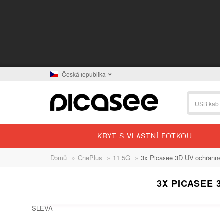
Česká republika
KRYT S VLASTNÍ FOTKOU
»
»
»
Domů
OnePlus
11 5G
3x Picasee 3D UV ochranné
3X PICASEE 
SLEVA