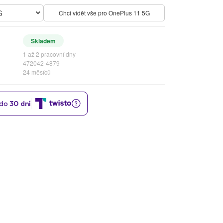
G
Chci vidět vše pro OnePlus 11 5G
Skladem
1 až 2 pracovní dny
472042-4879
24 měsíců