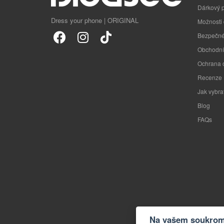
Dárkový 
Dress your phone | ORIGINAL
Možnosti
Bezpečné
Obchodní
Ochrana 
Recenze
Jak vybra
Blog
FAQs
Na vašem soukromí