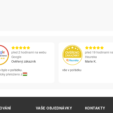
před 2 hodinami na webu
před 19 hodinami n
Google
Heureka
Ověřený zákazník
Marie K.
 bylo v pořádku.
vše v pořádku
icky přeloženo z
OVÁNÍ
VAŠE OBJEDNÁVKY
KONTAKTY