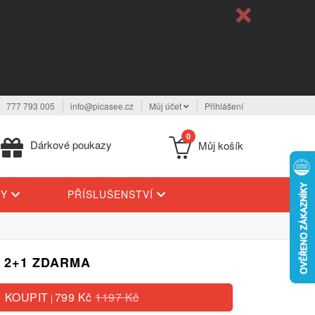
777 793 005
info@picasee.cz
Můj účet
Přihlášení
0
Dárkové poukazy
Můj košík
TY
PŘÍSLUŠENSTVÍ
- 2+1 ZDARMA
KOUPIT
799 Kč
1197 Kč
|