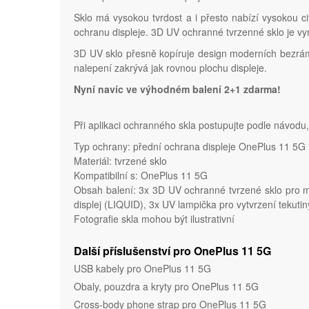
Sklo má vysokou tvrdost a i přesto nabízí vysokou ci
ochranu displeje. 3D UV ochranné tvrzenné sklo je vy
3D UV sklo přesně kopíruje design moderních bezráme
nalepení zakrývá jak rovnou plochu displeje.
Nyní navíc ve výhodném balení 2+1 zdarma!
Při aplikaci ochranného skla postupujte podle návodu
Typ ochrany: přední ochrana displeje OnePlus 11 5G
Materiál: tvrzené sklo
Kompatibilní s: OnePlus 11 5G
Obsah balení: 3x 3D UV ochranné tvrzené sklo pro mo
displej (LIQUID), 3x UV lampička pro vytvrzení tekut
Fotografie skla mohou být ilustrativní
Další příslušenství pro OnePlus 11 5G
USB kabely pro OnePlus 11 5G
Obaly, pouzdra a kryty pro OnePlus 11 5G
Cross-body phone strap pro OnePlus 11 5G