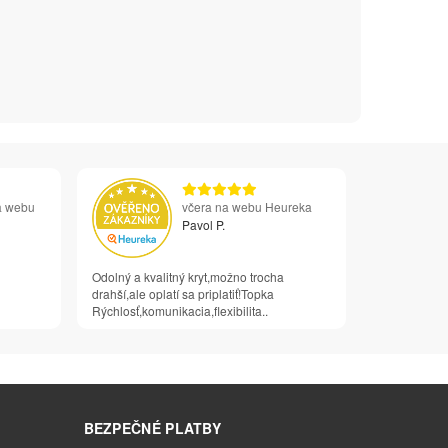
a webu
včera na webu Heureka
Pavol P.
Odolný a kvalitný kryt,možno trocha
drahší,ale oplatí sa priplatiť!Topka
Rýchlosť,komunikacia,flexibilita..
BEZPEČNÉ PLATBY