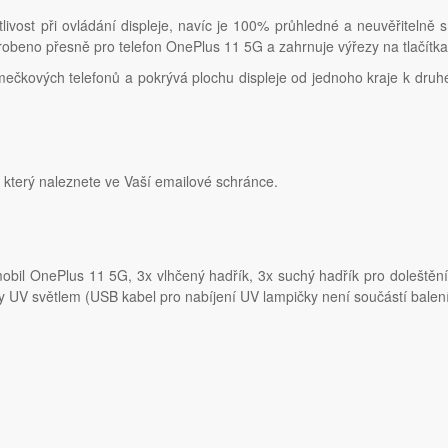
tlivost při ovládání displeje, navíc je 100% průhledné a neuvěřitelně 
robeno přesně pro telefon OnePlus 11 5G a zahrnuje výřezy na tlačítka
čkových telefonů a pokrývá plochu displeje od jednoho kraje k druhém
, který naleznete ve Vaší emailové schránce.
bil OnePlus 11 5G, 3x vlhčený hadřík, 3x suchý hadřík pro doleštění s
iny UV světlem (USB kabel pro nabíjení UV lampičky není součástí bale