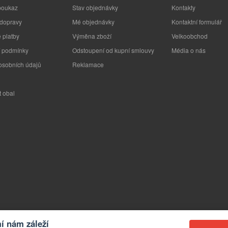
poukaz
Stav objednávky
Kontakty
 dopravy
Mé objednávky
Kontaktní formulář
 platby
Výměna zboží
Velkoobchod
 podmínky
Odstoupení od kupní smlouvy
Média o nás
osobních údajů
Reklamace
t obal
 nám záleží