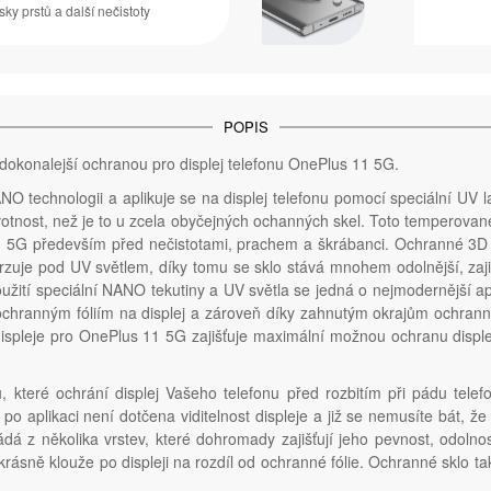
sky prstů a další nečistoty
POPIS
jdokonalejší ochranou pro displej telefonu OnePlus 11 5G.
 technologii a aplikuje se na displej telefonu pomocí speciální UV lam
votnost, než je to u zcela obyčejných ochanných skel. Toto temperova
1 5G především před nečistotami, prachem a škrábanci. Ochranné 3D UV
tvrzuje pod UV světlem, díky tomu se sklo stává mnohem odolnější, zaj
oužití speciální NANO tekutiny a UV světla se jedná o nejmodernější a
chranným fóliím na displej a zároveň díky zahnutým okrajům ochrann
displeje pro OnePlus 11 5G zajišťuje maximální možnou ochranu displej
u, které ochrání displej Vašeho telefonu před rozbitím při pádu tel
e po aplikaci není dotčena viditelnost displeje a již se nemusíte bát,
ládá z několika vrstev, které dohromady zajišťují jeho pevnost, odolno
krásně klouže po displeji na rozdíl od ochranné fólie. Ochranné sklo ta