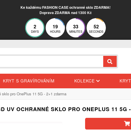
Ke každému FASHION CASE ochranné sklo ZDARMA!
Doprava ZDARMA nad 1300 Kč
2
19
33
51
DAYS
HOURS
MINUTES
SECONDS
KRYT S GRAVÍROVÁNÍM
KOLEKCE
KRY
 sklo pro OnePlus 11 5G - 2+1 zdarma
3D UV OCHRANNÉ SKLO PRO ONEPLUS 11 5G 