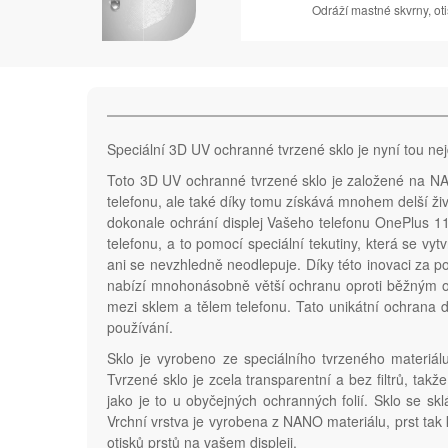
Odráží mastné skvrny, oti
Speciální 3D UV ochranné tvrzené sklo je nyní tou ne
Toto 3D UV ochranné tvrzené sklo je založené na NANO
telefonu, ale také díky tomu získává mnohem delší ži
dokonale ochrání displej Vašeho telefonu OnePlus 1
telefonu, a to pomocí speciální tekutiny, která se vy
ani se nevzhledně neodlepuje. Díky této inovaci za p
nabízí mnohonásobně větší ochranu oproti běžným o
mezi sklem a tělem telefonu. Tato unikátní ochrana 
používání.
Sklo je vyrobeno ze speciálního tvrzeného materiál
Tvrzené sklo je zcela transparentní a bez filtrů, takž
jako je to u obyčejných ochranných folií. Sklo se sk
Vrchní vrstva je vyrobena z NANO materiálu, prst tak 
otisků prstů na vašem displeji.