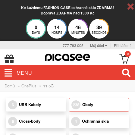
Ke každému FASHION CASE ochranné sklo ZDARMA!
Doprava ZDARMA nad 1300 Kč
0
14
46
38
DAYS
HOURS
MINUTES
SECONDS
777 793 005
Můj účet
Přihlášení
0
MENU
»
»
Domů
OnePlus
11 5G
USB Kabely
Obaly
6
238
Cross-body
Ochranná skla
6
4