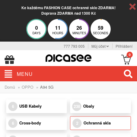
Ke každému FASHION CASE ochranné sklo ZDARMA!
Doprava ZDARMA nad 1300 Kč
0
11
26
59
DAYS
HOURS
MINUTES
SECONDS
777 793 005
Můj účet
Přihlášení
0
MENU
»
»
Domů
OPPO
A94 5G
USB Kabely
Obaly
6
238
Cross-body
Ochranná skla
6
2