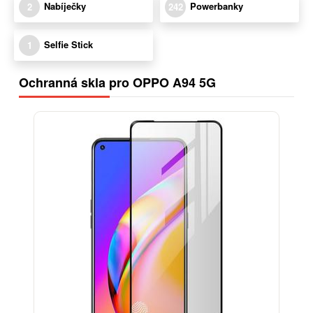
Nabíječky
Powerbanky
2
242
Selfie Stick
1
Ochranná skla pro OPPO A94 5G
-13%