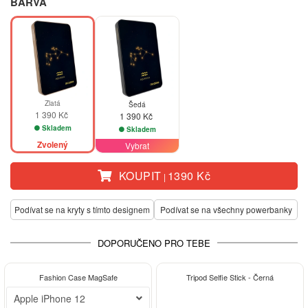
BARVA
Zlatá
Šedá
1 390 Kč
1 390 Kč
Skladem
Skladem
Zvolený
Vybrat
KOUPIT
1390 Kč
|
Podívat se na kryty s tímto designem
Podívat se na všechny powerbanky
DOPORUČENO PRO TEBE
-30%
-15%
Fashion Case MagSafe
Tripod Selfie Stick - Černá
Apple iPhone 12