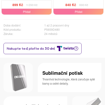
899 Kč
840 Kč
1 290 Kč
990 Kč
Přidat
Přidat
Doba dodání:
1 až 2 pracovní dny
Kód produktu:
P5659D480
Záruka:
24 měsíců
Sublimační potisk
Trvanlivá technologie, která zaručuje syté
barvy a ostré detaily.