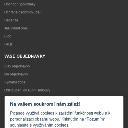
Obchodní podmínky
Ochrana osobních údajů
Recenze
Jak vybrat obal
Blog
FAQs
VAŠE OBJEDNÁVKY
Stav objednávky
Mé objednávky
Výměna zboží
Odstoupení od kupní smlouvy
Reklamace
Na vašem soukromí nám záleží
KONTAKTY
Picasee využívá cookies k zajištění funkčnosti webu a k
personalizaci obsahu webu. Kliknutím na "Rozumím"
Kontakty
souhlasíte s využíváním cookies.
Kontaktní formulář