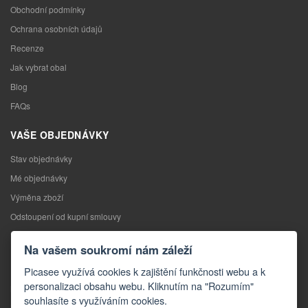
Obchodní podmínky
Ochrana osobních údajů
Recenze
Jak vybrat obal
Blog
FAQs
VAŠE OBJEDNÁVKY
Stav objednávky
Mé objednávky
Výměna zboží
Odstoupení od kupní smlouvy
Reklamace
Na vašem soukromí nám záleží
KONTAKTY
Picasee využívá cookies k zajištění funkčnosti webu a k
personalizaci obsahu webu. Kliknutím na "Rozumím"
Kontakty
souhlasíte s využíváním cookies.
Kontaktní formulář