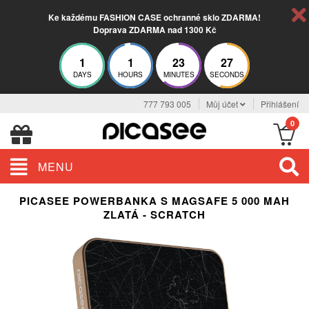
Ke každému FASHION CASE ochranné sklo ZDARMA!
Doprava ZDARMA nad 1300 Kč
1
1
23
26
DAYS
HOURS
MINUTES
SECONDS
777 793 005
Můj účet
Přihlášení
0
MENU
PICASEE POWERBANKA S MAGSAFE 5 000 MAH
ZLATÁ - SCRATCH