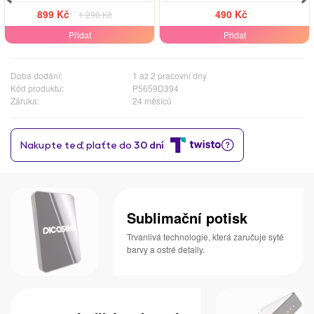
899 Kč
490 Kč
1 290 Kč
Přidat
Přidat
Doba dodání:
1 až 2 pracovní dny
Kód produktu:
P5659D394
Záruka:
24 měsíců
Sublimační potisk
Trvanlivá technologie, která zaručuje syté
barvy a ostré detaily.