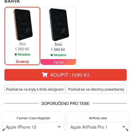
BARVA
Zlatá
Šedá
1 390 Kč
1 390 Kč
Skladem
Skladem
Zvolený
Vybrat
KOUPIT
1390 Kč
|
Podívat se na kryty s tímto designem
Podívat se na všechny powerbanky
DOPORUČENO PRO TEBE
-30%
Fashion Case MagSafe
AirPods obal
Apple iPhone 12
Apple AirPods Pro 1