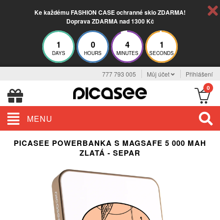
Ke každému FASHION CASE ochranné sklo ZDARMA!
Doprava ZDARMA nad 1300 Kč
1
0
4
0
DAYS
HOURS
MINUTES
SECONDS
777 793 005
Můj účet
Přihlášení
0
MENU
PICASEE POWERBANKA S MAGSAFE 5 000 MAH
ZLATÁ - SEPAR