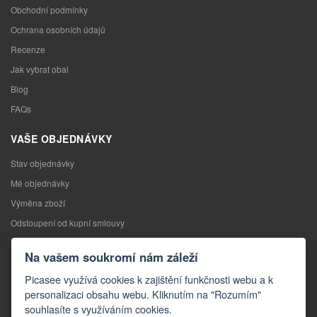
Obchodní podmínky
Ochrana osobních údajů
Recenze
Jak vybrat obal
Blog
FAQs
VAŠE OBJEDNÁVKY
Stav objednávky
Mé objednávky
Výměna zboží
Odstoupení od kupní smlouvy
Reklamace
Na vašem soukromí nám záleží
KONTAKTY
Picasee využívá cookies k zajištění funkčnosti webu a k
personalizaci obsahu webu. Kliknutím na "Rozumím"
Kontakty
souhlasíte s využíváním cookies.
Kontaktní formulář