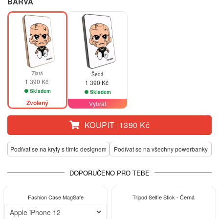
BARVA
Zlatá
Šedá
1 390 Kč
1 390 Kč
Skladem
Skladem
Zvolený
Vybrat
KOUPIT
1390 Kč
|
Podívat se na kryty s tímto designem
Podívat se na všechny powerbanky
DOPORUČENO PRO TEBE
-30%
-15%
Fashion Case MagSafe
Tripod Selfie Stick - Černá
Apple iPhone 12