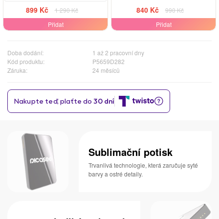
899 Kč
840 Kč
1 290 Kč
990 Kč
Přidat
Přidat
Doba dodání:
1 až 2 pracovní dny
Kód produktu:
P5659D282
Záruka:
24 měsíců
Sublimační potisk
Trvanlivá technologie, která zaručuje syté
barvy a ostré detaily.