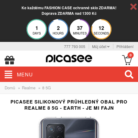
Ke každému FASHION CASE ochranné sklo ZDARMA!
Doprava ZDARMA nad 1300 Kč
1
2
37
12
DAYS
HOURS
MINUTES
SECONDS
777 793 005
Můj účet
Přihlášení
0
MENU
»
»
Domů
Realme
8 5G
PICASEE SILIKONOVÝ PRŮHLEDNÝ OBAL PRO
REALME 8 5G - EARTH - JE MI FAJN