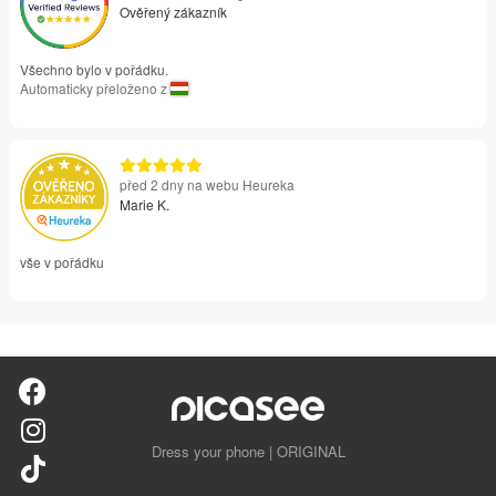
Ověřený zákazník
Všechno bylo v pořádku.
Automaticky přeloženo z
před 2 dny na webu Heureka
Marie K.
vše v pořádku
Dress your phone | ORIGINAL