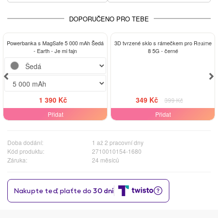
DOPORUČENO PRO TEBE
-13%
Powerbanka s MagSafe 5 000 mAh Šedá
3D tvrzené sklo s rámečkem pro Realme
- Earth - Je mi fajn
8 5G - černé
1 390 Kč
349 Kč
399 Kč
Přidat
Přidat
Doba dodání:
1 až 2 pracovní dny
Kód produktu:
2710010154-1680
Záruka:
24 měsíců