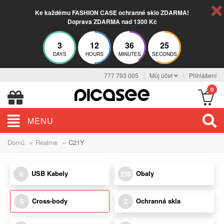
Ke každému FASHION CASE ochranné sklo ZDARMA!
Doprava ZDARMA nad 1300 Kč
3
12
36
24
DAYS
HOURS
MINUTES
SECONDS
777 793 005
Můj účet
Přihlášení
0
MENU
»
»
Domů
Realme
C21Y
USB Kabely
Obaly
6
238
Cross-body
Ochranná skla
6
2