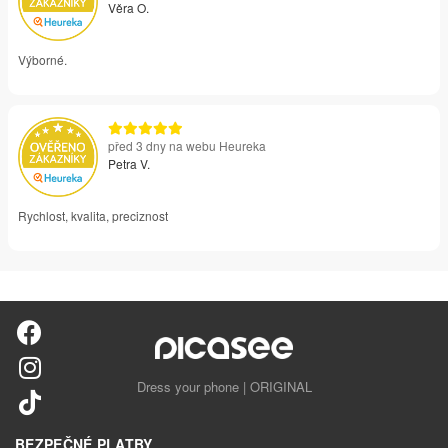
Věra O.
Výborné.
před 3 dny na webu Heureka
Petra V.
Rychlost, kvalita, preciznost
Dress your phone | ORIGINAL
BEZPEČNÉ PLATBY