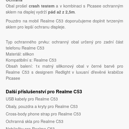
Obal prošel
crash testem
a v kombinaci s Picasee ochranným
sklem na displej vydrží
pád až z 2,5m
.
Pouzdro na mobil Realme C53 doporučujeme doplnit tvrzeným
sklem pro lepší ochranu displeje.
Typ ochranného prvku: ochranný obal určený pro zadní část
telefonu Realme C53
Materiál: silikon
Kompatibilní s: Realme C53
Obsah balení: 1x matný silikonový obal v černé barvě pro
Realme C53 s designem Redlight v luxusní dřevěné krabičce
Picasee
Další příslušenství pro Realme C53
USB kabely pro Realme C53
Obaly, pouzdra a kryty pro Realme C53
Cross-body phone strap pro Realme C53
Ochranná skla pro Realme C53
Nabíječky pro Realme C53