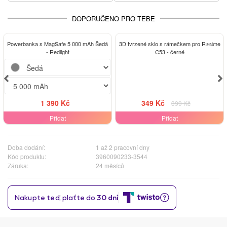
DOPORUČENO PRO TEBE
-13%
Powerbanka s MagSafe 5 000 mAh Šedá
3D tvrzené sklo s rámečkem pro Realme
- Redlight
C53 - černé
1 390 Kč
349 Kč
399 Kč
Přidat
Přidat
Doba dodání:
1 až 2 pracovní dny
Kód produktu:
3960090233-3544
Záruka:
24 měsíců