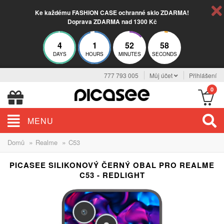
Ke každému FASHION CASE ochranné sklo ZDARMA!
Doprava ZDARMA nad 1300 Kč
4
1
52
57
DAYS
HOURS
MINUTES
SECONDS
777 793 005
Můj účet
Přihlášení
0
MENU
»
»
Domů
Realme
C53
PICASEE SILIKONOVÝ ČERNÝ OBAL PRO REALME
C53 - REDLIGHT