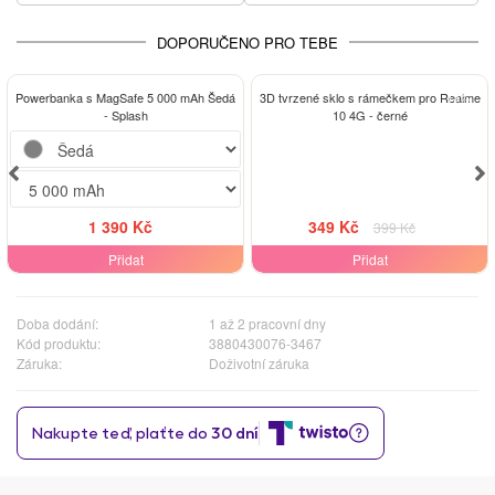
DOPORUČENO PRO TEBE
-13%
Powerbanka s MagSafe 5 000 mAh Šedá
3D tvrzené sklo s rámečkem pro Realme
- Splash
10 4G - černé
1 390 Kč
349 Kč
399 Kč
Přidat
Přidat
Doba dodání:
1 až 2 pracovní dny
Kód produktu:
3880430076-3467
Záruka:
Doživotní záruka