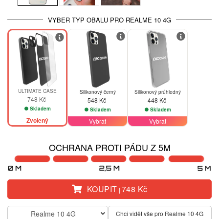
VYBER TYP OBALU PRO REALME 10 4G
ULTIMATE CASE
Silikonový černý
Silikonový průhledný
748 Kč
548 Kč
448 Kč
Skladem
Skladem
Skladem
Zvolený
Vybrat
Vybrat
OCHRANA PROTI PÁDU Z 5M
KOUPIT
748 Kč
|
Realme 10 4G
Chci vidět vše pro Realme 10 4G