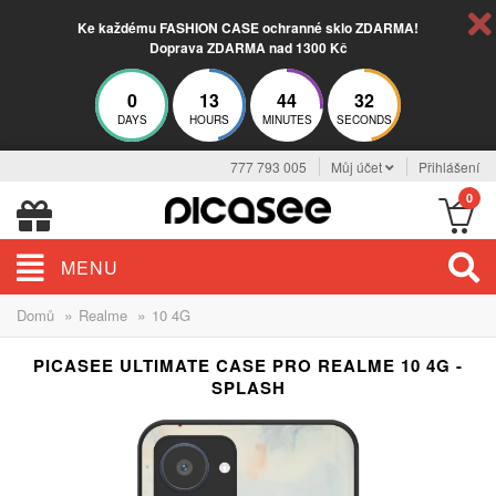
Ke každému FASHION CASE ochranné sklo ZDARMA!
Doprava ZDARMA nad 1300 Kč
0
13
44
31
DAYS
HOURS
MINUTES
SECONDS
777 793 005
Můj účet
Přihlášení
0
MENU
»
»
Domů
Realme
10 4G
PICASEE ULTIMATE CASE PRO REALME 10 4G -
SPLASH