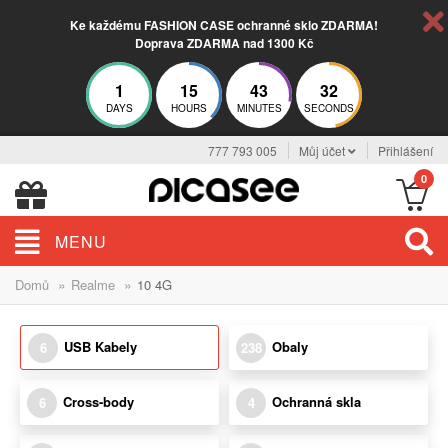
Ke každému FASHION CASE ochranné sklo ZDARMA!
Doprava ZDARMA nad 1300 Kč
1
15
43
31
DAYS
HOURS
MINUTES
SECONDS
777 793 005
Můj účet
Přihlášení
0
MENU
»
»
Domů
Realme
10 4G
USB Kabely
Obaly
6
238
Cross-body
Ochranná skla
6
4