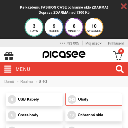
Ke každému FASHION CASE ochranné sklo ZDARMA!
Doprava ZDARMA nad 1300 Kč
3
9
6
9
DAYS
HOURS
MINUTES
SECONDS
777 793 005
Můj účet
Přihlášení
0
MENU
»
»
Domů
Realme
8 4G
USB Kabely
Obaly
6
242
Cross-body
Ochranná skla
6
10