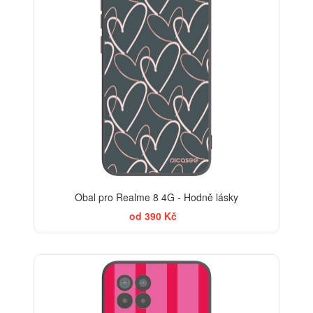
Obal pro Realme 8 4G - Hodně lásky
od 390 Kč