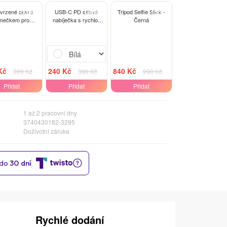
-13%
-38%
-15%
tvrzené sklo s
USB-C PD síťová
Tripod Selfie Stick -
mečkem pro
nabíječka s rychlo-
Černá
sung Galaxy
nabíjením 20W - Bílá
 A047F - černé
Kč
240 Kč
840 Kč
399 Kč
390 Kč
990 Kč
Přidat
Přidat
Přidat
1 až 2 pracovní dny
3740430182-3295
Doživotní záruka
Rychlé dodání