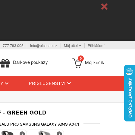
777 793 005
info@picasee.cz
Můj účet
Přihlášení
0
Dárkové poukazy
Můj košík
TY
PŘÍSLUŠENSTVÍ
F - GREEN GOLD
BALU PRO SAMSUNG GALAXY A04S A047F