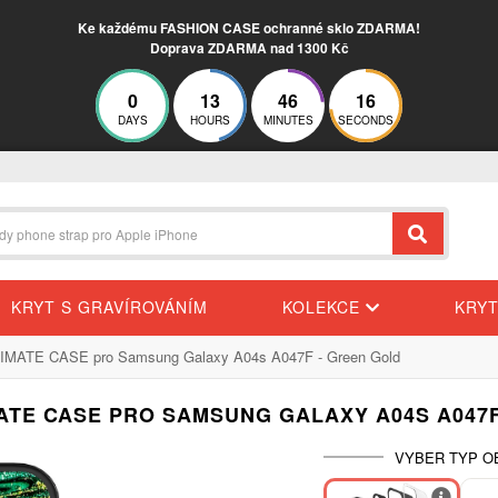
Ke každému FASHION CASE ochranné sklo ZDARMA!
Doprava ZDARMA nad 1300 Kč
0
13
46
15
DAYS
HOURS
MINUTES
SECONDS
KRYT S GRAVÍROVÁNÍM
KOLEKCE
KRY
TIMATE CASE pro Samsung Galaxy A04s A047F - Green Gold
ATE CASE PRO SAMSUNG GALAXY A04S A047
VYBER TYP O