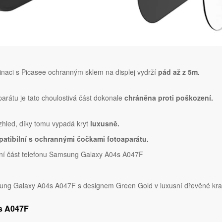
naci s Picasee ochranným sklem na displej vydrží
pád až z 5m.
parátu je tato choulostivá část dokonale
chráněna proti poškození.
vzhled, díky tomu vypadá kryt
luxusně.
atibilní s ochrannými čočkami fotoaparátu.
dní část telefonu Samsung Galaxy A04s A047F
ng Galaxy A04s A047F s designem Green Gold v luxusní dřevěné kra
4s A047F