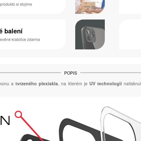
 produktů si stojíme
é balení
dřevěné krabičce zdarma
POPIS
ikonu a
tvrzeného plexiskla
, na kterém je
UV technologií
natisknut