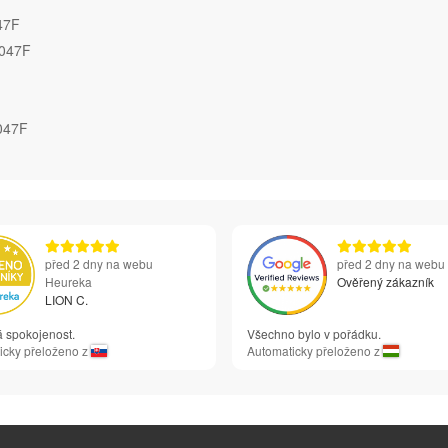
47F
A047F
047F
před 2 dny na webu
před 2 dny na webu
Heureka
Ověřený zákazník
LION C.
á spokojenost.
Všechno bylo v pořádku.
icky přeloženo z
Automaticky přeloženo z