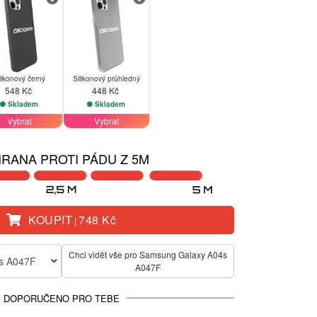
likonový černý
Silikonový průhledný
548 Kč
448 Kč
Skladem
Skladem
Vybrat
Vybrat
RANA PROTI PÁDU Z 5M
KOUPIT
748 Kč
|
Chci vidět vše pro Samsung Galaxy A04s
s A047F
A047F
DOPORUČENO PRO TEBE