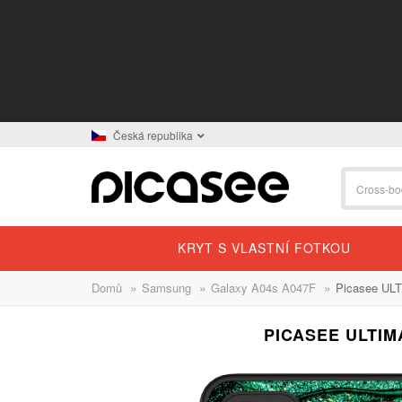
Česká republika
KRYT S VLASTNÍ FOTKOU
»
»
»
Domů
Samsung
Galaxy A04s A047F
Picasee UL
PICASEE ULTIM