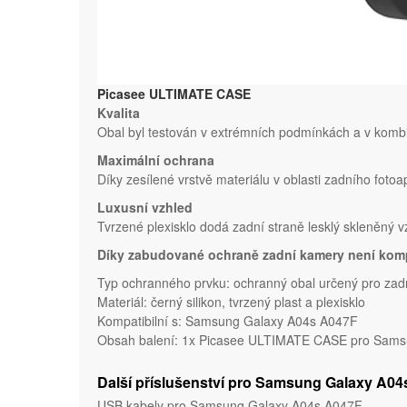
Picasee ULTIMATE CASE
Kvalita
Obal byl testován v extrémních podmínkách a v kombi
Maximální ochrana
Díky zesílené vrstvě materiálu v oblasti zadního fotoa
Luxusní vzhled
Tvrzené plexisklo dodá zadní straně lesklý skleněný 
Díky zabudované ochraně zadní kamery není komp
Typ ochranného prvku: ochranný obal určený pro za
Materiál: černý silikon, tvrzený plast a plexisklo
Kompatibilní s: Samsung Galaxy A04s A047F
Obsah balení: 1x Picasee ULTIMATE CASE pro Samsu
Další příslušenství pro Samsung Galaxy A0
USB kabely pro Samsung Galaxy A04s A047F