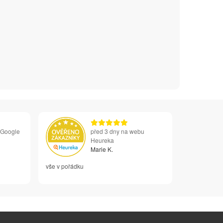
 Google
před 3 dny na webu
Heureka
Marie K.
vše v pořádku