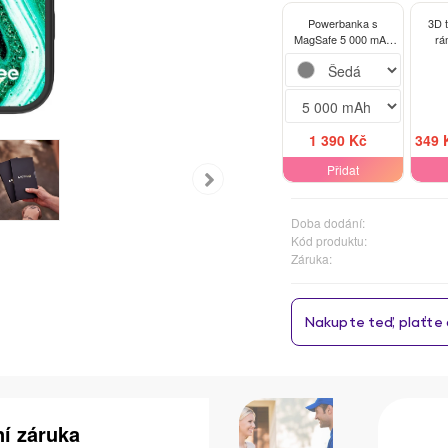
Powerbanka s
3D 
MagSafe 5 000 mAh
rá
Šedá - Green Gold
Sam
A04s
1 390 Kč
349 
Přidat
Doba dodání:
Kód produktu:
Záruka:
ní záruka