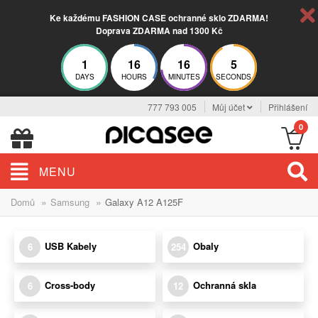
Ke každému FASHION CASE ochranné sklo ZDARMA!
Doprava ZDARMA nad 1300 Kč
1
16
16
5
DAYS
HOURS
MINUTES
SECONDS
777 793 005
Můj účet
Přihlášení
0
MENU
»
»
Domů
Samsung
Galaxy A12 A125F
USB Kabely
Obaly
6
254
Cross-body
Ochranná skla
6
12