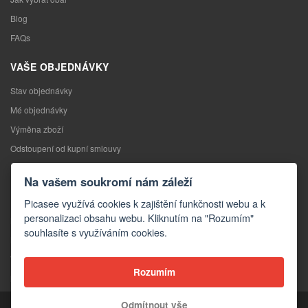
Blog
FAQs
VAŠE OBJEDNÁVKY
Stav objednávky
Mé objednávky
Výměna zboží
Odstoupení od kupní smlouvy
Reklamace
Na vašem soukromí nám záleží
KONTAKTY
Picasee využívá cookies k zajištění funkčnosti webu a k
personalizaci obsahu webu. Kliknutím na "Rozumím"
Kontakty
souhlasíte s využíváním cookies.
Kontaktní formulář
Velkoobchod
Rozumím
Média o nás
Odmítnout vše
Copyright © 2026 Picasee