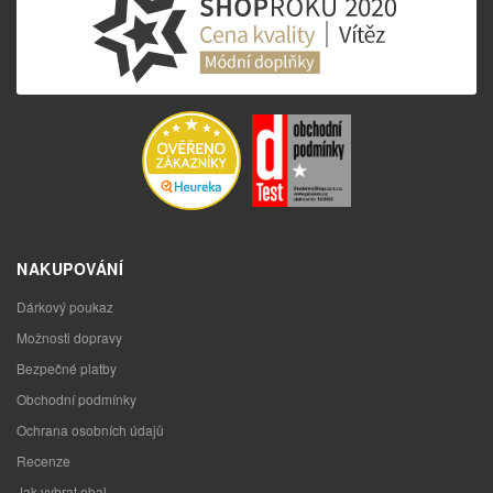
NAKUPOVÁNÍ
Dárkový poukaz
Možnosti dopravy
Bezpečné platby
Obchodní podmínky
Ochrana osobních údajů
Recenze
Jak vybrat obal