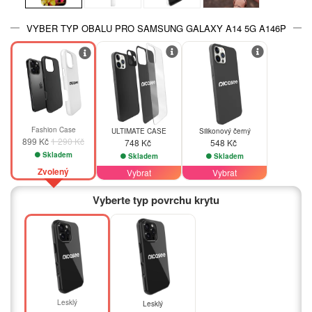
VYBER TYP OBALU PRO SAMSUNG GALAXY A14 5G A146P
-30%
Fashion Case
ULTIMATE CASE
Silikonový černý
899 Kč
1 290 Kč
748 Kč
548 Kč
Skladem
Skladem
Skladem
Zvolený
Vybrat
Vybrat
Vyberte typ povrchu krytu
Lesklý
Lesklý