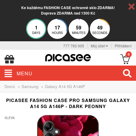
Ke každému FASHION CASE ochranné sklo ZDARMA!
Doprava ZDARMA nad 1300 Kč
1
17
59
48
DAYS
HOURS
MINUTES
SECONDS
777 793 005
Můj účet
Přihlášení
0
MENU
»
»
Domů
Samsung
Galaxy A14 5G A146P
PICASEE FASHION CASE PRO SAMSUNG GALAXY
A14 5G A146P - DARK PEONNY
SLEVA
-30%