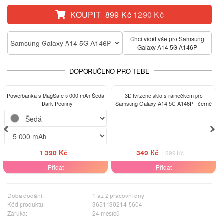
KOUPIT
899 Kč
1290 Kč
|
Chci vidět vše pro Samsung
Samsung Galaxy A14 5G A146P
Galaxy A14 5G A146P
DOPORUČENO PRO TEBE
-13%
Powerbanka s MagSafe 5 000 mAh Šedá
3D tvrzené sklo s rámečkem pro
- Dark Peonny
Samsung Galaxy A14 5G A146P - černé
1 390 Kč
349 Kč
399 Kč
Přidat
Přidat
Doba dodání:
1 až 2 pracovní dny
Kód produktu:
3651130214-5604
Záruka:
24 měsíců