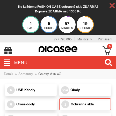
Ke každému FASHION CASE ochranné sklo ZDARMA!
Doprava ZDARMA nad 1300 Kč
1
5
57
19
DAYS
HOURS
MINUTES
SECONDS
777 793 005
Můj účet
Přihlášení
0
MENU
»
»
Domů
Samsung
Galaxy A16 4G
USB Kabely
Obaly
6
254
Cross-body
Ochranná skla
6
2