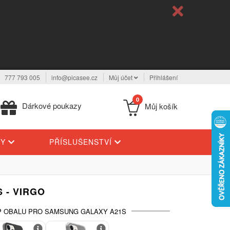
777 793 005
info@picasee.cz
Můj účet
Přihlášení
0
Dárkové poukazy
Můj košík
TY
PŘÍSLUŠENSTVÍ
 - VIRGO
P OBALU PRO SAMSUNG GALAXY A21S