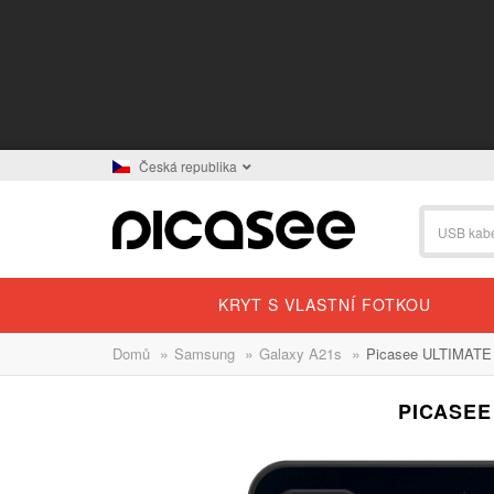
Česká republika
KRYT S VLASTNÍ FOTKOU
»
»
»
Domů
Samsung
Galaxy A21s
Picasee ULTIMATE
PICASEE