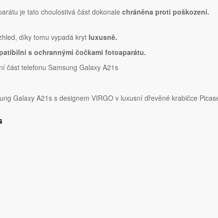
parátu je tato choulostivá část dokonale
chráněna proti poškození.
vzhled, díky tomu vypadá kryt
luxusně.
atibilní s ochrannými čočkami fotoaparátu.
ní část telefonu Samsung Galaxy A21s
ng Galaxy A21s s designem VIRGO v luxusní dřevěné krabičce Picas
s