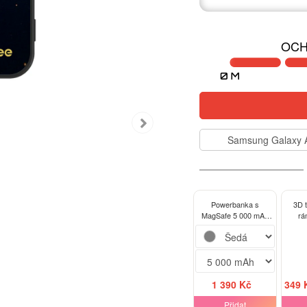
OCH
Samsung Galaxy 
Powerbanka s
3D 
MagSafe 5 000 mAh
rá
Šedá - VIRGO
Sam
A
1 390 Kč
349 
Přidat