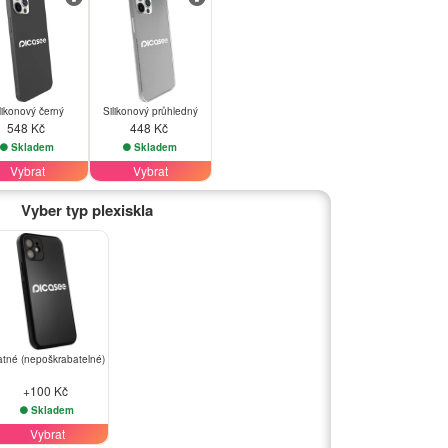
likonový černý
Silikonový průhledný
548 Kč
448 Kč
Skladem
Skladem
Vybrat
Vybrat
Vyber typ plexiskla
tné (nepoškrabatelné)
+100 Kč
Skladem
Vybrat