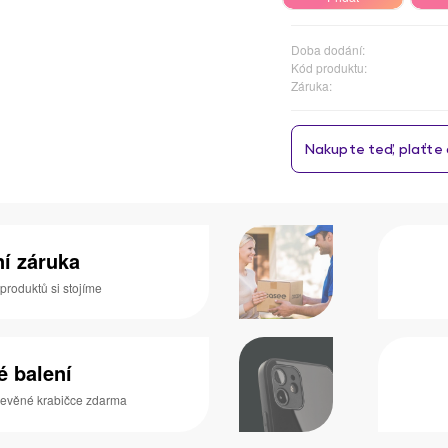
Doba dodání:
Kód produktu:
Záruka:
ní záruka
 produktů si stojíme
é balení
dřevěné krabičce zdarma