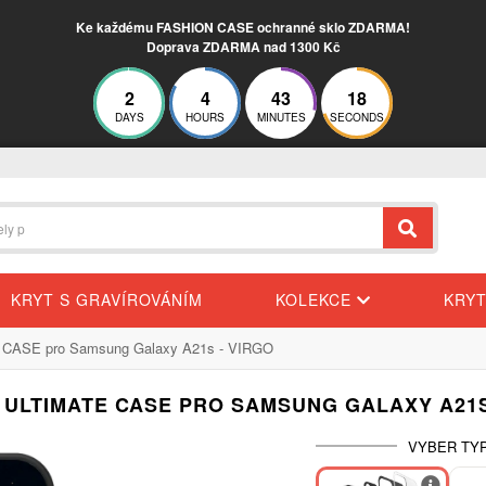
Ke každému FASHION CASE ochranné sklo ZDARMA!
Doprava ZDARMA nad 1300 Kč
2
4
43
17
DAYS
HOURS
MINUTES
SECONDS
KRYT S GRAVÍROVÁNÍM
KOLEKCE
KRY
 CASE pro Samsung Galaxy A21s - VIRGO
 ULTIMATE CASE PRO SAMSUNG GALAXY A21S
VYBER TY