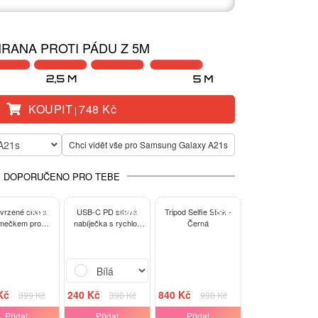
RANA PROTI PÁDU Z 5M
KOUPIT
748 Kč
|
A21s
Chci vidět vše pro Samsung Galaxy A21s
DOPORUČENO PRO TEBE
-13%
-38%
-15%
tvrzené sklo s
USB-C PD síťová
Tripod Selfie Stick -
mečkem pro
nabíječka s rychlo-
Černá
sung Galaxy
nabíjením 20W - Bílá
21s - černé
Kč
240 Kč
840 Kč
399 Kč
390 Kč
990 Kč
Přidat
Přidat
Přidat