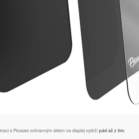
naci s Picasee ochranným sklem na displej vydrží
pád až z 5m.