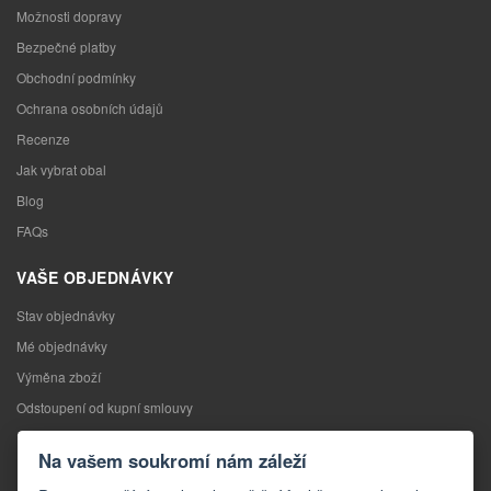
Možnosti dopravy
Bezpečné platby
Obchodní podmínky
Ochrana osobních údajů
Recenze
Jak vybrat obal
Blog
FAQs
VAŠE OBJEDNÁVKY
Stav objednávky
Mé objednávky
Výměna zboží
Odstoupení od kupní smlouvy
Reklamace
Na vašem soukromí nám záleží
KONTAKTY