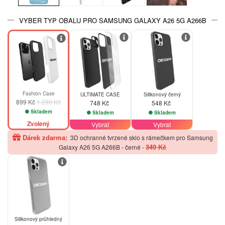
VYBER TYP OBALU PRO SAMSUNG GALAXY A26 5G A266B
-30%
Fashion Case
ULTIMATE CASE
Silikonový černý
899 Kč
1 290 Kč
748 Kč
548 Kč
Skladem
Skladem
Skladem
Zvolený
Vybrat
Vybrat
Dárek zdarma:
3D ochranné tvrzené sklo s rámečkem pro Samsung
349 Kč
Galaxy A26 5G A266B - černé
-
Silikonový průhledný