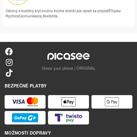
Odolný a kvalitný kryt,možno trocha drahší,ale oplatí sa priplatiť!Topka
Rýchlosť,komunikacia,flexibilita..
Dress your phone | ORIGINAL
BEZPEČNÉ PLATBY
MOŽNOSTI DOPRAVY