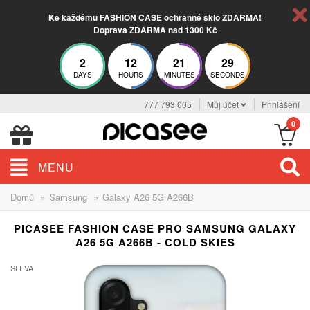
Ke každému FASHION CASE ochranné sklo ZDARMA!
Doprava ZDARMA nad 1300 Kč
2
12
21
28
DAYS
HOURS
MINUTES
SECONDS
777 793 005
Můj účet
Přihlášení
0
MENU
»
»
Domů
Samsung
Galaxy A26 5G A266B
PICASEE FASHION CASE PRO SAMSUNG GALAXY
A26 5G A266B - COLD SKIES
SLEVA
-30%