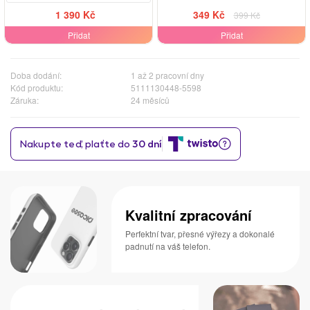
1 390 Kč
349 Kč
399 Kč
Přidat
Přidat
Doba dodání:
1 až 2 pracovní dny
Kód produktu:
5111130448-5598
Záruka:
24 měsíců
Kvalitní zpracování
Perfektní tvar, přesné výřezy a dokonalé
padnutí na váš telefon.