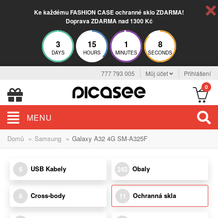
Ke každému FASHION CASE ochranné sklo ZDARMA!
Doprava ZDARMA nad 1300 Kč
3
15
1
7
DAYS
HOURS
MINUTES
SECONDS
777 793 005
Můj účet
Přihlášení
0
MENU
»
»
Domů
Samsung
Galaxy A32 4G SM-A325F
USB Kabely
Obaly
6
242
Cross-body
Ochranná skla
6
11