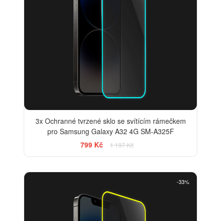
3x Ochranné tvrzené sklo se svítícím rámečkem
pro Samsung Galaxy A32 4G SM-A325F
799 Kč
1 197 Kč
-33%