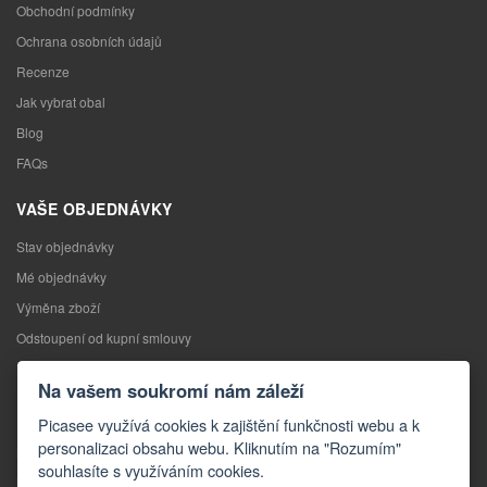
Obchodní podmínky
Ochrana osobních údajů
Recenze
Jak vybrat obal
Blog
FAQs
VAŠE OBJEDNÁVKY
Stav objednávky
Mé objednávky
Výměna zboží
Odstoupení od kupní smlouvy
Reklamace
Na vašem soukromí nám záleží
KONTAKTY
Picasee využívá cookies k zajištění funkčnosti webu a k
personalizaci obsahu webu. Kliknutím na "Rozumím"
Kontakty
souhlasíte s využíváním cookies.
Kontaktní formulář