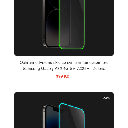
Ochranné tvrzené sklo se svítícím rámečkem pro
Samsung Galaxy A32 4G SM-A325F - Zelená
399 Kč
-33%