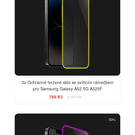
3x Ochranné tvrzené sklo se svítícím rámečkem
pro Samsung Galaxy A52 5G A525F
799 Kč
1 197 Kč
-33%