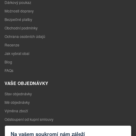
Dárkový poukaz
Možnosti dopravy
Bezpečné platby
Obchodní podmínky
Ochrana osobních údajů
Recenze
Jak vybrat obal
Blog
FAQs
VAŠE OBJEDNÁVKY
Stav objednávky
Mé objednávky
Výměna zboží
Odstoupení od kupní smlouvy
Reklamace
Na vašem soukromí nám záleží