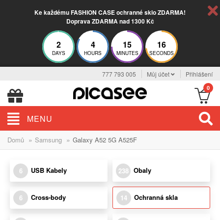
Ke každému FASHION CASE ochranné sklo ZDARMA!
Doprava ZDARMA nad 1300 Kč
2
4
15
15
DAYS
HOURS
MINUTES
SECONDS
777 793 005
Můj účet
Přihlášení
0
MENU
»
»
Domů
Samsung
Galaxy A52 5G A525F
USB Kabely
Obaly
6
238
Cross-body
Ochranná skla
6
14