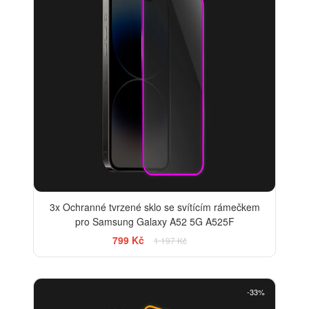
3x Ochranné tvrzené sklo se svítícím rámečkem
pro Samsung Galaxy A52 5G A525F
799 Kč
1 197 Kč
-33%