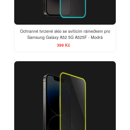
Ochranné tvrzené sklo se svítícím rámečkem pro
Samsung Galaxy A52 5G A525F - Modrá
399 Kč