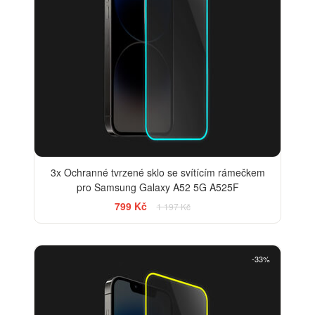
3x Ochranné tvrzené sklo se svítícím rámečkem
pro Samsung Galaxy A52 5G A525F
799 Kč
1 197 Kč
-33%