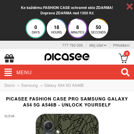
Ke každému FASHION CASE ochranné sklo ZDARMA!
Doprava ZDARMA nad 1300 Kč
0
18
8
49
DAYS
HOURS
MINUTES
SECONDS
777 793 005
Můj účet
Přihlášení
0
MENU
»
»
Domů
Samsung
Galaxy A54 5G A546B
PICASEE FASHION CASE PRO SAMSUNG GALAXY
A54 5G A546B - UNLOCK YOURSELF
SLEVA
-35%