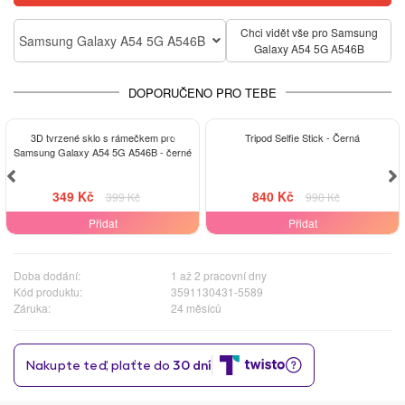
Chci vidět vše pro Samsung
Samsung Galaxy A54 5G A546B
Galaxy A54 5G A546B
DOPORUČENO PRO TEBE
-13%
-15%
3D tvrzené sklo s rámečkem pro
Tripod Selfie Stick - Černá
Samsung Galaxy A54 5G A546B - černé
349 Kč
840 Kč
399 Kč
990 Kč
Přidat
Přidat
Doba dodání:
1 až 2 pracovní dny
Kód produktu:
3591130431-5589
Záruka:
24 měsíců