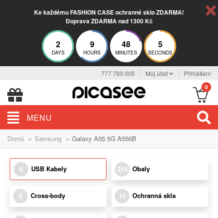
Ke každému FASHION CASE ochranné sklo ZDARMA!
Doprava ZDARMA nad 1300 Kč
2
9
48
5
DAYS
HOURS
MINUTES
SECONDS
777 793 005
Můj účet
Přihlášení
0
MENU
»
»
Domů
Samsung
Galaxy A55 5G A556B
USB Kabely
Obaly
6
254
Cross-body
Ochranná skla
6
10