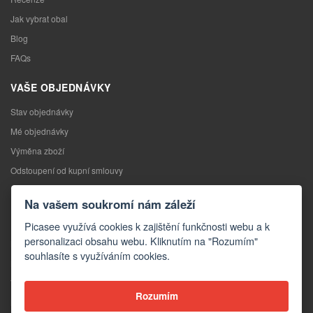
Jak vybrat obal
Blog
FAQs
VAŠE OBJEDNÁVKY
Stav objednávky
Mé objednávky
Výměna zboží
Odstoupení od kupní smlouvy
Reklamace
Na vašem soukromí nám záleží
KONTAKTY
Picasee využívá cookies k zajištění funkčnosti webu a k
personalizaci obsahu webu. Kliknutím na "Rozumím"
Kontakty
souhlasíte s využíváním cookies.
Kontaktní formulář
Velkoobchod
Rozumím
Média o nás