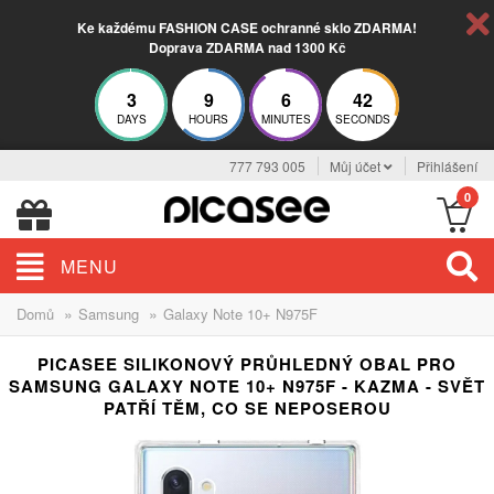
Ke každému FASHION CASE ochranné sklo ZDARMA!
Doprava ZDARMA nad 1300 Kč
3
9
6
42
DAYS
HOURS
MINUTES
SECONDS
777 793 005
Můj účet
Přihlášení
0
MENU
»
»
Domů
Samsung
Galaxy Note 10+ N975F
PICASEE SILIKONOVÝ PRŮHLEDNÝ OBAL PRO
SAMSUNG GALAXY NOTE 10+ N975F - KAZMA - SVĚT
PATŘÍ TĚM, CO SE NEPOSEROU