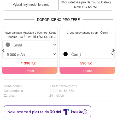
Chci vidět vše pro Samsung Galaxy
Vybrat jiný model telefonu
Note 10+ N975F
DOPORUČENO PRO TEBE
Powerbanka s MagSafe 5 000 mAh Šedá
Cross-body phone strap - Černý
- Kazma - SVĚT PATŘÍ TĚM, CO SE
NEPOSEROU
1 390 Kč
590 Kč
Přidat
Přidat
Doba dodání:
1 až 2 pracovní dny
Kód produktu:
1170010158-669
Záruka:
24 měsíců