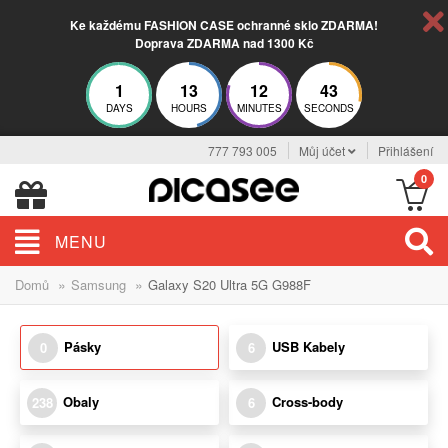
Ke každému FASHION CASE ochranné sklo ZDARMA!
Doprava ZDARMA nad 1300 Kč
1
13
12
43
DAYS
HOURS
MINUTES
SECONDS
777 793 005
Můj účet
Přihlášení
0
MENU
»
»
Domů
Samsung
Galaxy S20 Ultra 5G G988F
Pásky
USB Kabely
0
6
Obaly
Cross-body
238
6