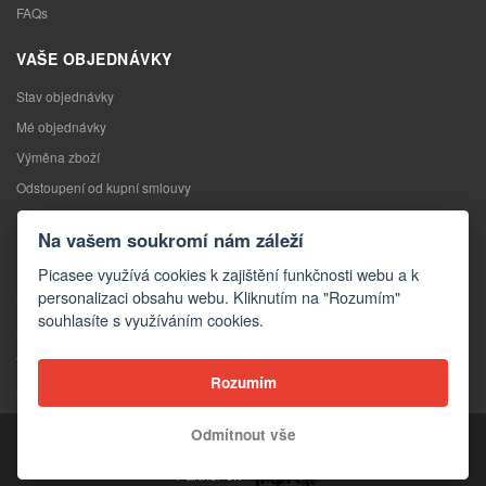
FAQs
VAŠE OBJEDNÁVKY
Stav objednávky
Mé objednávky
Výměna zboží
Odstoupení od kupní smlouvy
Reklamace
Na vašem soukromí nám záleží
KONTAKTY
Picasee využívá cookies k zajištění funkčnosti webu a k
personalizaci obsahu webu. Kliknutím na "Rozumím"
Kontakty
souhlasíte s využíváním cookies.
Kontaktní formulář
Velkoobchod
Rozumím
Média o nás
Odmítnout vše
Copyright © 2026 Picasee
Partner of: