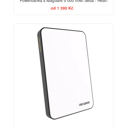
Powerbanka s MagSafe 5 000 mAh Šedá - Heart
od 1 390 Kč