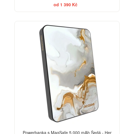
od 1 390 Kč
ELEGANCE
Powerbanka s MagSafe 5 000 mAh Šedá - Her