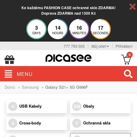
Ke každému FASHION CASE ochranné sklo ZDARMA!
Doprava ZDARMA nad 1300 Kč
3
14
16
15
DAYS
HOURS
MINUTES
SECONDS
777 793 005
Můj účet
Přihlášení
0
MENU
»
»
Domů
Samsung
Galaxy S21+ 5G G996F
USB Kabely
Obaly
6
238
Cross-body
Ochranná skla
6
2