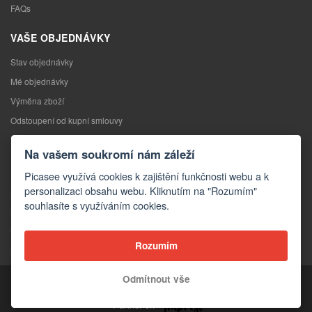
FAQs
VAŠE OBJEDNÁVKY
Stav objednávky
Mé objednávky
Výměna zboží
Odstoupení od kupní smlouvy
Reklamace
Na vašem soukromí nám záleží
KONTAKTY
Picasee využívá cookies k zajištění funkčnosti webu a k
personalizaci obsahu webu. Kliknutím na "Rozumím"
Kontakty
souhlasíte s využíváním cookies.
Kontaktní formulář
Velkoobchod
Rozumím
Média o nás
Odmítnout vše
Copyright © 2026 Picasee
Partner of: