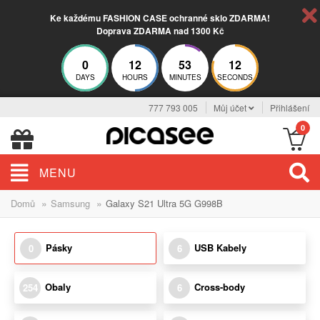
Ke každému FASHION CASE ochranné sklo ZDARMA!
Doprava ZDARMA nad 1300 Kč
0
12
53
12
DAYS
HOURS
MINUTES
SECONDS
777 793 005
Můj účet
Přihlášení
0
MENU
»
»
Domů
Samsung
Galaxy S21 Ultra 5G G998B
Pásky
USB Kabely
0
6
Obaly
Cross-body
254
6