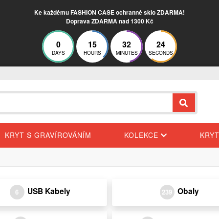
Ke každému FASHION CASE ochranné sklo ZDARMA!
Doprava ZDARMA nad 1300 Kč
0
15
32
24
DAYS
HOURS
MINUTES
SECONDS
KRYT S GRAVÍROVÁNÍM
KOLEKCE
KRY
USB Kabely
Obaly
6
239