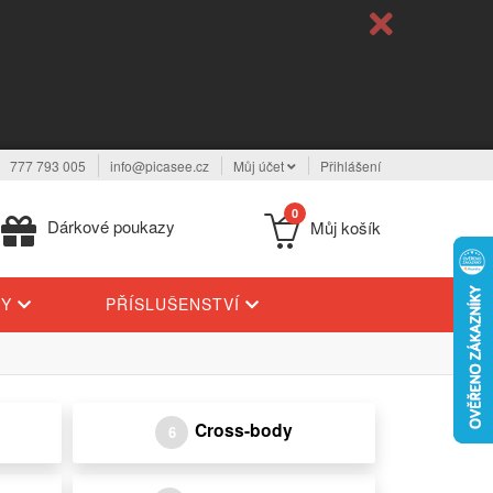
777 793 005
info@picasee.cz
Můj účet
Přihlášení
0
Dárkové poukazy
Můj košík
TY
PŘÍSLUŠENSTVÍ
Cross-body
6