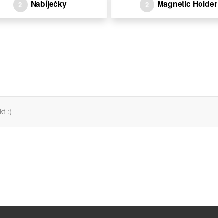
Nabíječky
Magnetic Holder
2
2
G
t :(