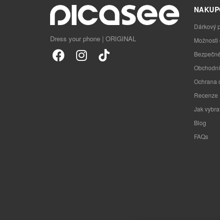
NAKUP
Dárkový 
Dress your phone | ORIGINAL
Možnosti
Bezpečné
Obchodní
Ochrana 
Recenze
Jak vybra
Blog
FAQs