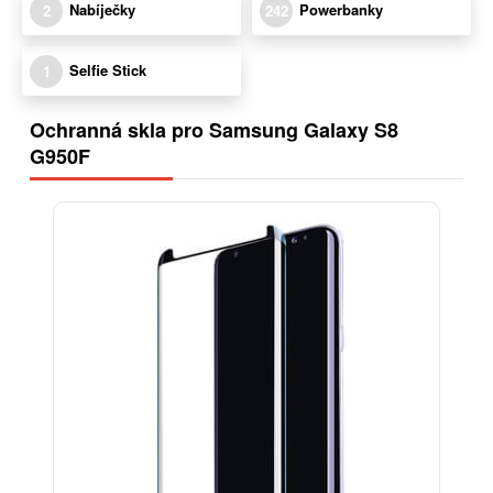
Nabíječky
Powerbanky
2
242
Selfie Stick
1
Ochranná skla pro Samsung Galaxy S8
G950F
-25%