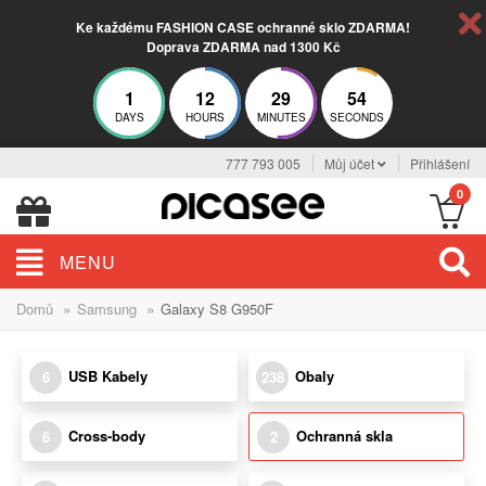
Ke každému FASHION CASE ochranné sklo ZDARMA!
Doprava ZDARMA nad 1300 Kč
1
12
29
54
DAYS
HOURS
MINUTES
SECONDS
777 793 005
Můj účet
Přihlášení
0
MENU
»
»
Domů
Samsung
Galaxy S8 G950F
USB Kabely
Obaly
6
238
Cross-body
Ochranná skla
6
2